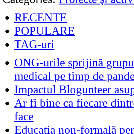
RECENTE
POPULARE
TAG-uri
ONG-urile sprijină grupur
medical pe timp de pand
Impactul Blogunteer asupr
Ar fi bine ca fiecare dintr
face
Educația non-formală pen