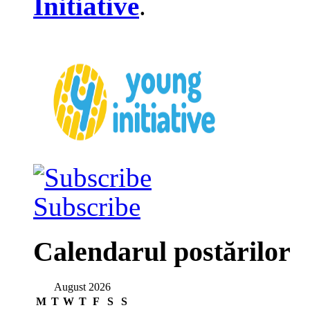
Initiative
.
Subscribe
Calendarul postărilor
August 2026
M
T
W
T
F
S
S