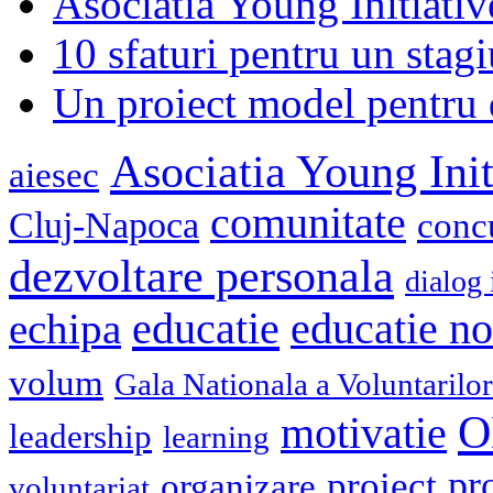
Asociatia Young Initiati
10 sfaturi pentru un stagi
Un proiect model pentru 
Asociatia Young Init
aiesec
comunitate
Cluj-Napoca
conc
dezvoltare personala
dialog 
educatie
echipa
educatie n
volum
Gala Nationala a Voluntarilor
O
motivatie
leadership
learning
pr
proiect
organizare
voluntariat