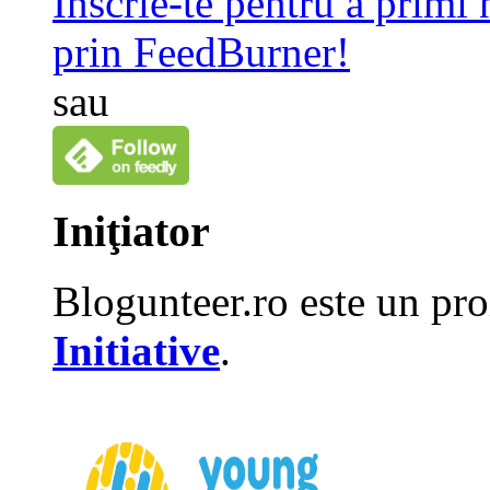
Înscrie-te pentru a primi
prin FeedBurner!
sau
Iniţiator
Blogunteer.ro este un pro
Initiative
.