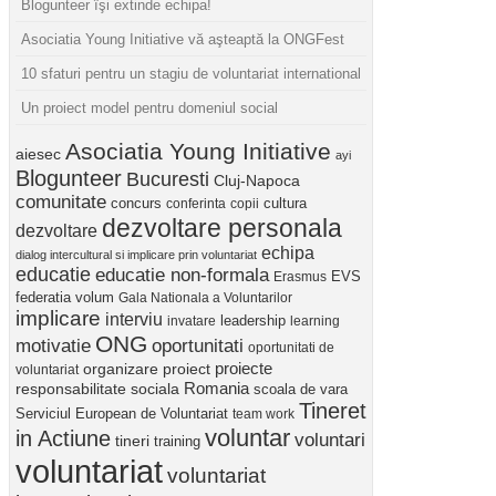
Blogunteer îşi extinde echipa!
Asociatia Young Initiative vă aşteaptă la ONGFest
10 sfaturi pentru un stagiu de voluntariat international
Un proiect model pentru domeniul social
Asociatia Young Initiative
aiesec
ayi
Blogunteer
Bucuresti
Cluj-Napoca
comunitate
concurs
cultura
conferinta
copii
dezvoltare personala
dezvoltare
echipa
dialog intercultural si implicare prin voluntariat
educatie
educatie non-formala
Erasmus
EVS
federatia volum
Gala Nationala a Voluntarilor
implicare
interviu
invatare
leadership
learning
ONG
motivatie
oportunitati
oportunitati de
proiect
proiecte
organizare
voluntariat
Romania
responsabilitate sociala
scoala de vara
Tineret
Serviciul European de Voluntariat
team work
voluntar
in Actiune
voluntari
tineri
training
voluntariat
voluntariat