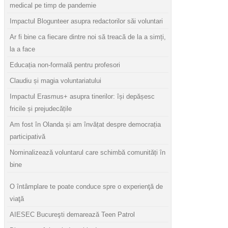
medical pe timp de pandemie
Impactul Blogunteer asupra redactorilor săi voluntari
Ar fi bine ca fiecare dintre noi să treacă de la a simți,
la a face
Educația non-formală pentru profesori
Claudiu și magia voluntariatului
Impactul Erasmus+ asupra tinerilor: își depășesc
fricile și prejudecățile
Am fost în Olanda și am învățat despre democrația
participativă
Nominalizează voluntarul care schimbă comunități în
bine
O întâmplare te poate conduce spre o experienţă de
viaţă
AIESEC Bucureşti demarează Teen Patrol