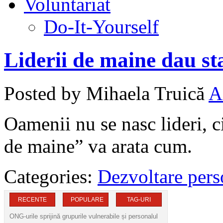
Voluntariat
Do-It-Yourself
Liderii de maine dau s
Posted by Mihaela Truică
A
Oamenii nu se nasc lideri, c
de maine” va arata cum.
Categories:
Dezvoltare pers
RECENTE
POPULARE
TAG-URI
ONG-urile sprijină grupurile vulnerabile și personalul