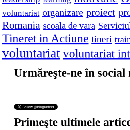
pr
proiect
organizare
voluntariat
Romania
scoala de vara
Serviciu
Tineret in Actiune
tineri
trai
voluntariat
voluntariat in
Urmăreşte-ne în social
Primeşte ultimele artico