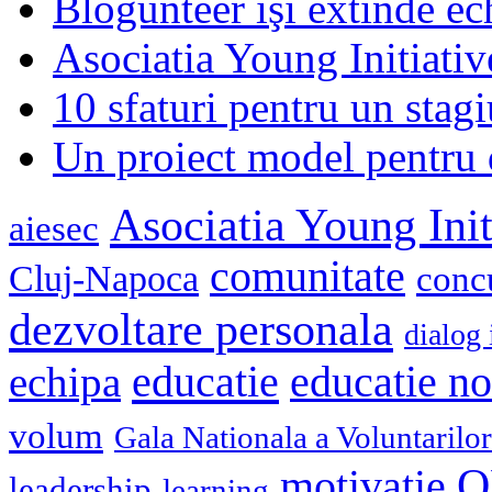
Blogunteer îşi extinde ec
Asociatia Young Initiati
10 sfaturi pentru un stagi
Un proiect model pentru 
Asociatia Young Init
aiesec
comunitate
Cluj-Napoca
conc
dezvoltare personala
dialog 
educatie
echipa
educatie n
volum
Gala Nationala a Voluntarilor
O
motivatie
leadership
learning