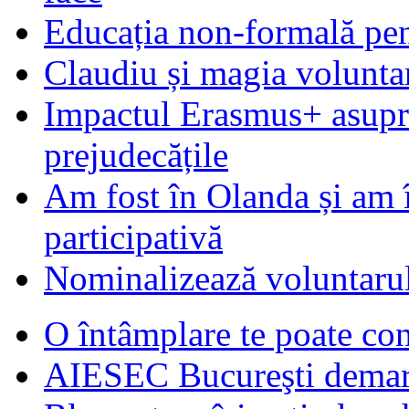
Educația non-formală pen
Claudiu și magia voluntar
Impactul Erasmus+ asupra t
prejudecățile
Am fost în Olanda și am 
participativă
Nominalizează voluntarul
O întâmplare te poate con
AIESEC Bucureşti demare