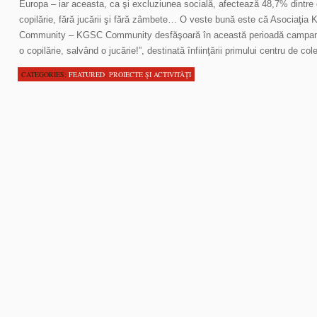
Europa – iar aceasta, ca şi excluziunea socială, afectează 48,7% dintre c
copilărie, fără jucării şi fără zâmbete… O veste bună este că Asociaţi
Community – KGSC Community desfăşoară în această perioadă campania
o copilărie, salvând o jucărie!”, destinată înfiinţării primului centru de co
CATEGORIES:
FEATURED
,
PROIECTE ŞI ACTIVITĂŢI