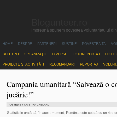
Blogunteer.ro
Împreună spunem povestea voluntariatului di
HOME
DESPRE
PARTENERI
SUSŢINE
POVESTEA TA
VO
BULETIN DE ORGANIZAŢIE
DIVERSE
FOTOREPORTAJ
HIGHL
PROIECTE ŞI ACTIVITĂŢI
RECOMANDARI
REPORTAJ
VOLUNT
Campania umanitară “Salvează o cop
jucărie!”
POSTED BY CRISTINA CHELARU
Statisticile arată că, în acest moment, România este cotată cu un risc 