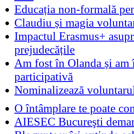
Educația non-formală pen
Claudiu și magia voluntar
Impactul Erasmus+ asupra t
prejudecățile
Am fost în Olanda și am 
participativă
Nominalizează voluntarul
O întâmplare te poate con
AIESEC Bucureşti demare