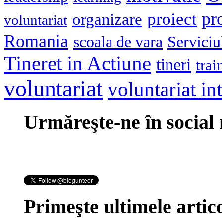
pr
proiect
organizare
voluntariat
Romania
scoala de vara
Serviciu
Tineret in Actiune
tineri
trai
voluntariat
voluntariat in
Urmăreşte-ne în social
Primeşte ultimele artico