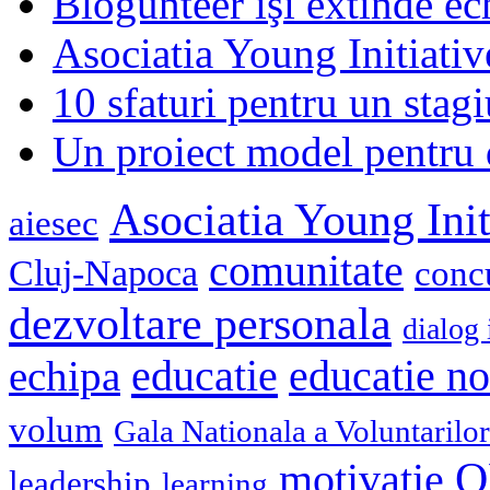
Blogunteer îşi extinde ec
Asociatia Young Initiati
10 sfaturi pentru un stagi
Un proiect model pentru 
Asociatia Young Init
aiesec
comunitate
Cluj-Napoca
conc
dezvoltare personala
dialog 
educatie
echipa
educatie n
volum
Gala Nationala a Voluntarilor
O
motivatie
leadership
learning