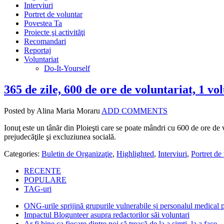
Interviuri
Portret de voluntar
Povestea Ta
Proiecte şi activităţi
Recomandari
Reportaj
Voluntariat
Do-It-Yourself
365 de zile, 600 de ore de voluntariat, 1 vo
Posted by Alina Maria Moraru
ADD COMMENTS
Ionuţ este un tânăr din Ploieşti care se poate mândri cu 600 de ore de v
prejudecăţile şi excluziunea socială.
Categories:
Buletin de Organizaţie
,
Highlighted
,
Interviuri
,
Portret de
RECENTE
POPULARE
TAG-uri
ONG-urile sprijină grupurile vulnerabile și personalul medical
Impactul Blogunteer asupra redactorilor săi voluntari
Ar fi bine ca fiecare dintre noi să treacă de la a simți, la a face