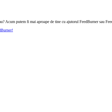
l tau? Acum putem fi mai aproape de tine cu ajutorul FeedBurner sau Fee
edBurner!