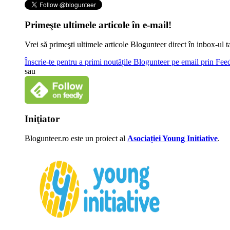
Primeşte ultimele articole în e-mail!
Vrei să primeşti ultimele articole Blogunteer direct în inbox-u
Înscrie-te pentru a primi noutățile Blogunteer pe email prin Fe
sau
Iniţiator
Blogunteer.ro este un proiect al
Asociației Young Initiative
.