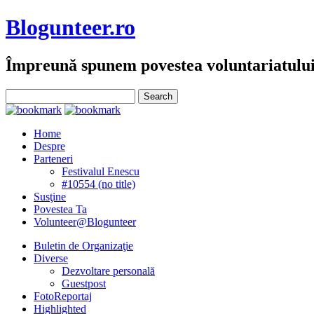
Blogunteer.ro
Împreună spunem povestea voluntariatulu
Home
Despre
Parteneri
Festivalul Enescu
#10554 (no title)
Susţine
Povestea Ta
Volunteer@Blogunteer
Buletin de Organizaţie
Diverse
Dezvoltare personală
Guestpost
FotoReportaj
Highlighted