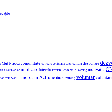
ecățile
dezv
i
comunitate
dezvoltare
Cluj-Napoca
concurs
cultura
copii
conferinta
O
implicare
motivatie
interviu
la a Voluntarilor
invatare
leadership
learning
voluntar
Tineret in Actiune
voluntari
iat
tineri
team work
training