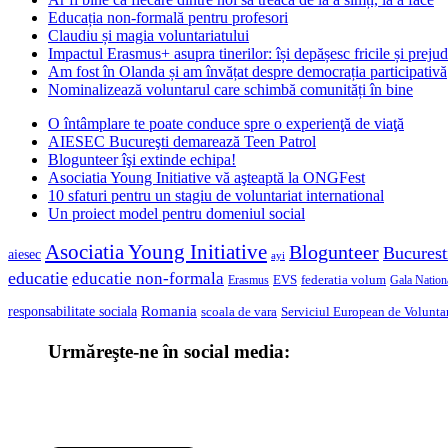
Educația non-formală pentru profesori
Claudiu și magia voluntariatului
Impactul Erasmus+ asupra tinerilor: își depășesc fricile și prejud
Am fost în Olanda și am învățat despre democrația participativă
Nominalizează voluntarul care schimbă comunități în bine
O întâmplare te poate conduce spre o experienţă de viaţă
AIESEC Bucureşti demarează Teen Patrol
Blogunteer îşi extinde echipa!
Asociatia Young Initiative vă aşteaptă la ONGFest
10 sfaturi pentru un stagiu de voluntariat international
Un proiect model pentru domeniul social
Asociatia Young Initiative
Blogunteer
Bucurest
aiesec
ayi
educatie
educatie non-formala
federatia volum
EVS
Gala Nationa
Erasmus
Romania
responsabilitate sociala
scoala de vara
Serviciul European de Voluntar
Urmăreşte-ne în social media: