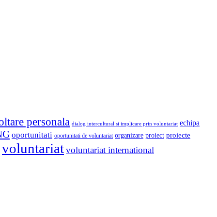
oltare personala
echipa
dialog intercultural si implicare prin voluntariat
NG
oportunitati
proiect
proiecte
organizare
oportunitati de voluntariat
voluntariat
voluntariat international