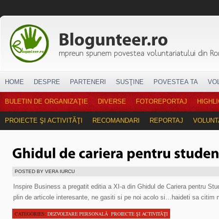
HOME
DESPRE
PARTENERI
SUSŢINE
POVESTEA TA
VO
BULETIN DE ORGANIZAŢIE
DIVERSE
FOTOREPORTAJ
HIGHL
PROIECTE ŞI ACTIVITĂŢI
RECOMANDARI
REPORTAJ
VOLUNT
POSTED BY VERA IURCU
Inspire Business a pregatit editia a XI-a din Ghidul de Cariera pentru Stud
plin de articole interesante, ne gasiti si pe noi acolo si…haideti sa citim
CATEGORIES:
DEZVOLTARE PERSONALĂ
,
PROIECTE ŞI ACTIVITĂŢI