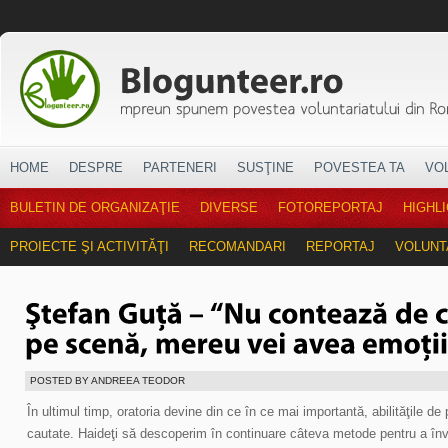
HOME
DESPRE
PARTENERI
SUSŢINE
POVESTEA TA
VO
BULETIN DE ORGANIZAŢIE
DIVERSE
FOTOREPORTAJ
HIGHL
PROIECTE ŞI ACTIVITĂŢI
RECOMANDARI
REPORTAJ
VOLUNT
POSTED BY ANDREEA TEODOR
În ultimul timp, oratoria devine din ce în ce mai importantă, abilităţile de
cautate. Haideţi să descoperim în continuare câteva metode pentru a învin