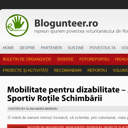
HOME
DESPRE
PARTENERI
SUSŢINE
POVESTEA TA
VO
BULETIN DE ORGANIZAŢIE
DIVERSE
FOTOREPORTAJ
HIGHL
PROIECTE ŞI ACTIVITĂŢI
RECOMANDARI
REPORTAJ
VOLUNT
POSTED BY ALINA MARIA MORARU
O mână de oameni inimoși încearcă, să schimbe, prin voluntariat, viața pe
CATEGORIES:
BULETIN DE ORGANIZAŢIE
,
HIGHLIGHTED
,
INTERVIURI
,
PROIECTE ŞI ACTI