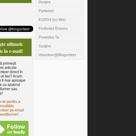
Despre
Parteneri
#10554 (no title)
Festivalul Enescu
Povestea Ta
te ultimele
Susţine
le în e-mail!
Volunteer@Blogunteer
să primeşti
le articole
nteer direct în
-ul tau? Acum
 fi mai aproape
e cu ajutorul
Burner sau
y!
e-te pentru a
noutățile
nteer pe email
FeedBurner!