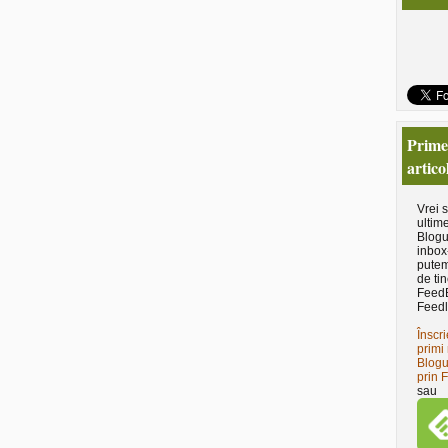
Primeş
artico
Vrei 
ultime
Blogu
inbox
putem
de tin
Feed
Feedl
Înscri
primi 
Blogu
prin 
sau