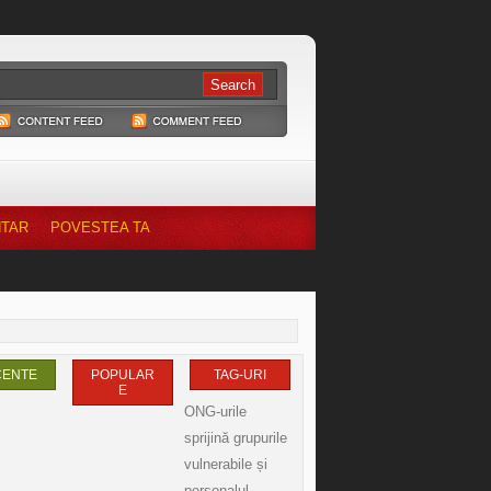
NTAR
POVESTEA TA
CENTE
POPULAR
TAG-URI
E
ONG-urile
sprijină grupurile
vulnerabile și
personalul