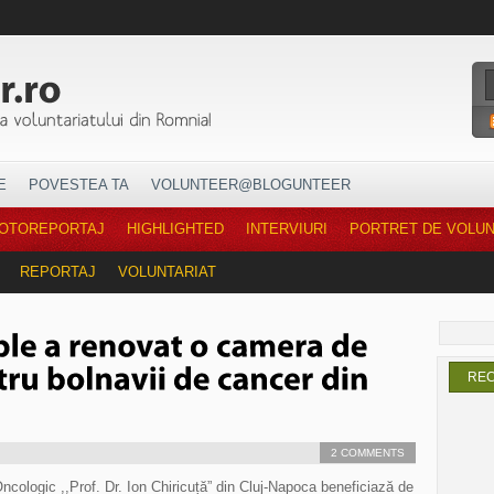
E
POVESTEA TA
VOLUNTEER@BLOGUNTEER
OTOREPORTAJ
HIGHLIGHTED
INTERVIURI
PORTRET DE VOLU
REPORTAJ
VOLUNTARIAT
RE
2 COMMENTS
Oncologic ,,Prof. Dr. Ion Chiricuță” din Cluj-Napoca beneficiază de