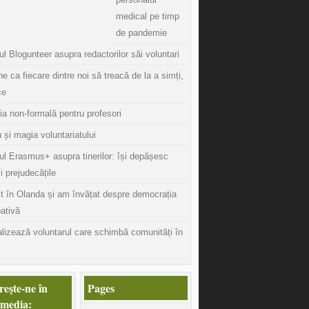
medical pe timp
de pandemie
l Blogunteer asupra redactorilor săi voluntari
ine ca fiecare dintre noi să treacă de la a simți,
ce
ia non-formală pentru profesori
 și magia voluntariatului
ul Erasmus+ asupra tinerilor: își depășesc
și prejudecățile
t în Olanda și am învățat despre democrația
pativă
lizează voluntarul care schimbă comunități în
eşte-ne în
Pages
 media: