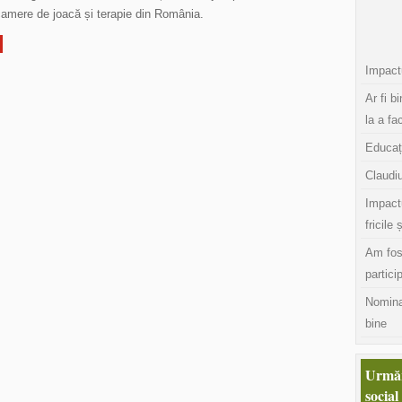
camere de joacă și terapie din România.
Impactu
Ar fi b
la a fa
Educaț
Claudiu
Impact
fricile 
Am fos
partici
Nomina
bine
Urmăr
social