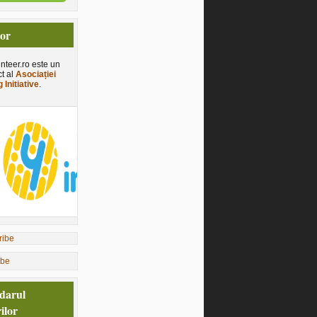
tor
nteer.ro este un
ct al
Asociației
 Initiative
.
ibe
darul
ilor