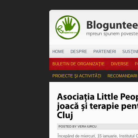
HOME
DESPRE
PARTENERI
SUSŢIN
BULETIN DE ORGANIZAŢIE
DIVERSE
F
PROIECTE ŞI ACTIVITĂŢI
RECOMANDARI
POSTED BY VERA IURCU
Începând de miercuri, 15 ianuarie, Institutul 