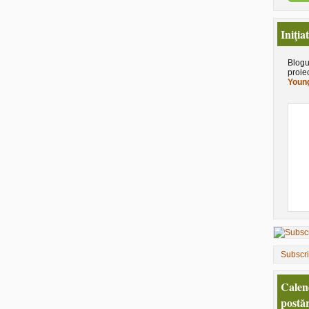
Iniţia
Blogu
proie
Young
Subscr
Calen
postăr