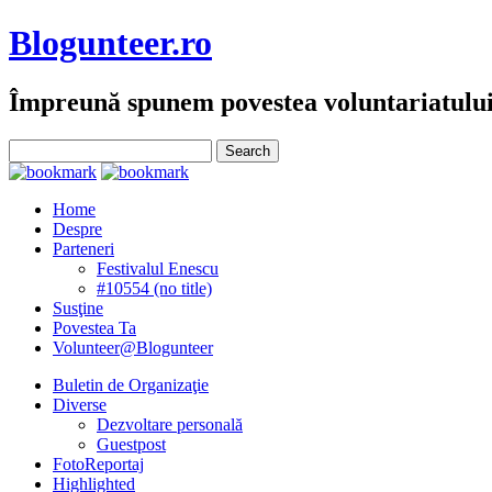
Blogunteer.ro
Împreună spunem povestea voluntariatulu
Home
Despre
Parteneri
Festivalul Enescu
#10554 (no title)
Susţine
Povestea Ta
Volunteer@Blogunteer
Buletin de Organizaţie
Diverse
Dezvoltare personală
Guestpost
FotoReportaj
Highlighted