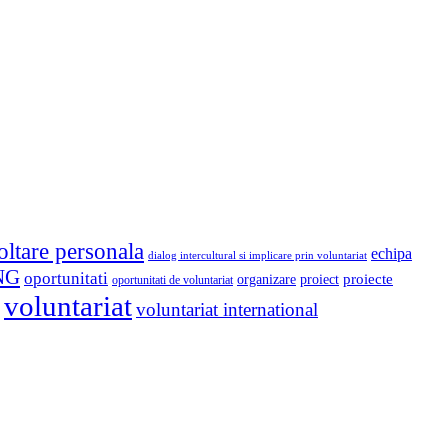
oltare personala
echipa
dialog intercultural si implicare prin voluntariat
NG
oportunitati
proiect
proiecte
organizare
oportunitati de voluntariat
voluntariat
voluntariat international