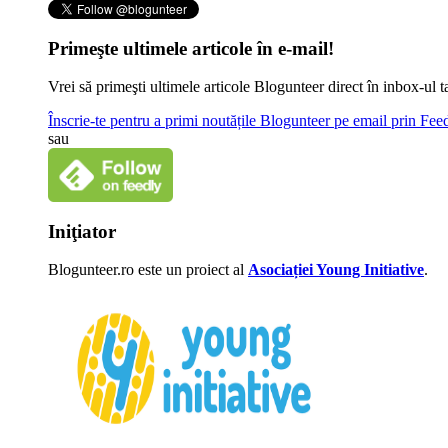
Primeşte ultimele articole în e-mail!
Vrei să primeşti ultimele articole Blogunteer direct în inbox-u
Înscrie-te pentru a primi noutățile Blogunteer pe email prin Fe
sau
Iniţiator
Blogunteer.ro este un proiect al
Asociației Young Initiative
.