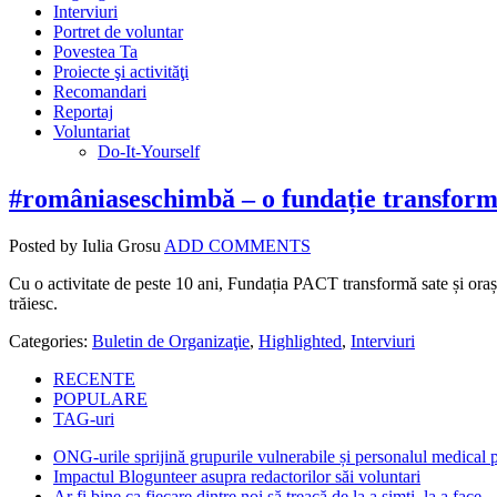
Interviuri
Portret de voluntar
Povestea Ta
Proiecte şi activităţi
Recomandari
Reportaj
Voluntariat
Do-It-Yourself
#româniaseschimbă – o fundație transfor
Posted by Iulia Grosu
ADD COMMENTS
Cu o activitate de peste 10 ani, Fundația PACT transformă sate și orașe
trăiesc.
Categories:
Buletin de Organizaţie
,
Highlighted
,
Interviuri
RECENTE
POPULARE
TAG-uri
ONG-urile sprijină grupurile vulnerabile și personalul medical
Impactul Blogunteer asupra redactorilor săi voluntari
Ar fi bine ca fiecare dintre noi să treacă de la a simți, la a face