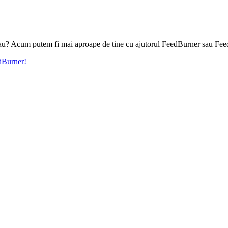
l tau? Acum putem fi mai aproape de tine cu ajutorul FeedBurner sau Fee
edBurner!