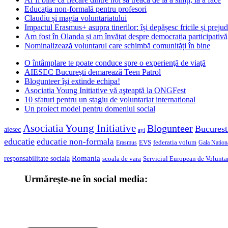
Educația non-formală pentru profesori
Claudiu și magia voluntariatului
Impactul Erasmus+ asupra tinerilor: își depășesc fricile și prejud
Am fost în Olanda și am învățat despre democrația participativă
Nominalizează voluntarul care schimbă comunități în bine
O întâmplare te poate conduce spre o experienţă de viaţă
AIESEC Bucureşti demarează Teen Patrol
Blogunteer îşi extinde echipa!
Asociatia Young Initiative vă aşteaptă la ONGFest
10 sfaturi pentru un stagiu de voluntariat international
Un proiect model pentru domeniul social
Asociatia Young Initiative
Blogunteer
Bucurest
aiesec
ayi
educatie
educatie non-formala
federatia volum
EVS
Gala Nationa
Erasmus
Romania
responsabilitate sociala
scoala de vara
Serviciul European de Voluntar
Urmăreşte-ne în social media: