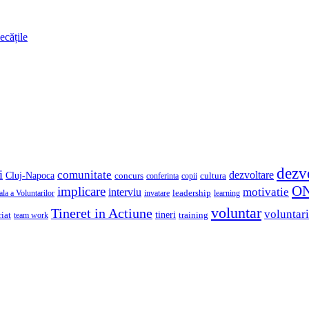
ecățile
dezv
i
comunitate
dezvoltare
Cluj-Napoca
concurs
cultura
copii
conferinta
O
implicare
motivatie
interviu
la a Voluntarilor
invatare
leadership
learning
voluntar
Tineret in Actiune
voluntari
iat
tineri
team work
training