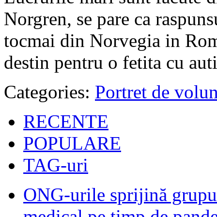
Norgren, se pare ca raspunsu
tocmai din Norvegia in Rom
destin pentru o fetita cu au
Categories:
Portret de volun
RECENTE
POPULARE
TAG-uri
ONG-urile sprijină grupur
medical pe timp de pand