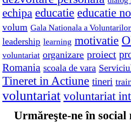
dialog 
educatie
echipa
educatie n
volum
Gala Nationala a Voluntarilor
O
motivatie
leadership
learning
pr
proiect
organizare
voluntariat
Romania
scoala de vara
Serviciu
Tineret in Actiune
tineri
trai
voluntariat
voluntariat in
Urmăreşte-ne în social