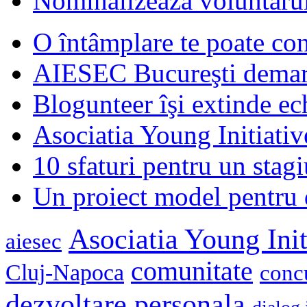
Nominalizează voluntarul
O întâmplare te poate con
AIESEC Bucureşti demare
Blogunteer îşi extinde ec
Asociatia Young Initiati
10 sfaturi pentru un stagi
Un proiect model pentru 
Asociatia Young Init
aiesec
comunitate
Cluj-Napoca
conc
dezvoltare personala