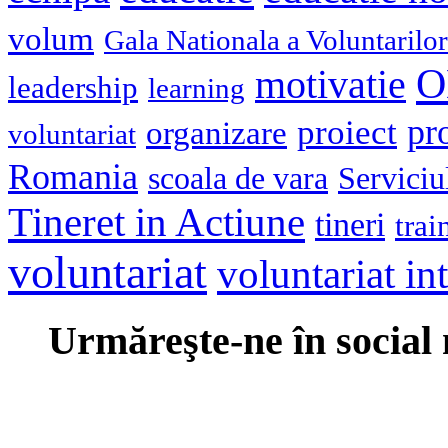
volum
Gala Nationala a Voluntarilor
O
motivatie
leadership
learning
pr
proiect
organizare
voluntariat
Romania
scoala de vara
Serviciu
Tineret in Actiune
tineri
trai
voluntariat
voluntariat in
Urmăreşte-ne în social