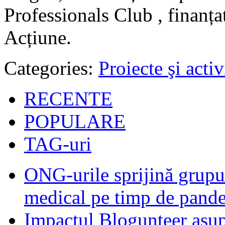
Professionals Club , finanța
Acțiune.
Categories:
Proiecte şi activ
RECENTE
POPULARE
TAG-uri
ONG-urile sprijină grupur
medical pe timp de pand
Impactul Blogunteer asupr