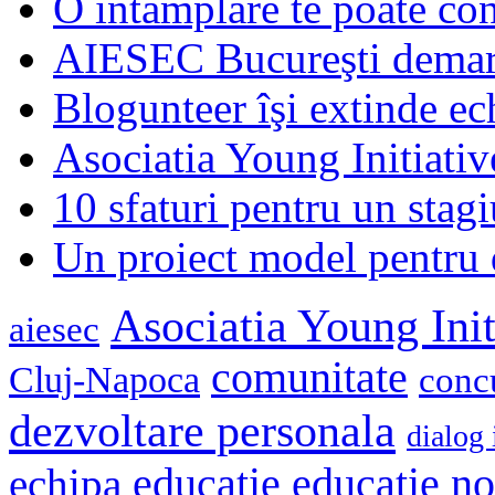
O întâmplare te poate con
AIESEC Bucureşti demare
Blogunteer îşi extinde ec
Asociatia Young Initiati
10 sfaturi pentru un stagi
Un proiect model pentru 
Asociatia Young Init
aiesec
comunitate
Cluj-Napoca
conc
dezvoltare personala
dialog 
educatie
echipa
educatie n