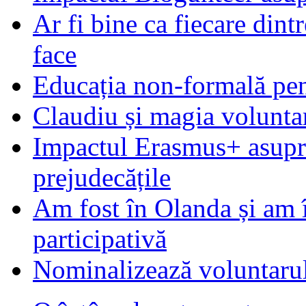
Ar fi bine ca fiecare dintr
face
Educația non-formală pen
Claudiu și magia voluntar
Impactul Erasmus+ asupra t
prejudecățile
Am fost în Olanda și am 
participativă
Nominalizează voluntarul