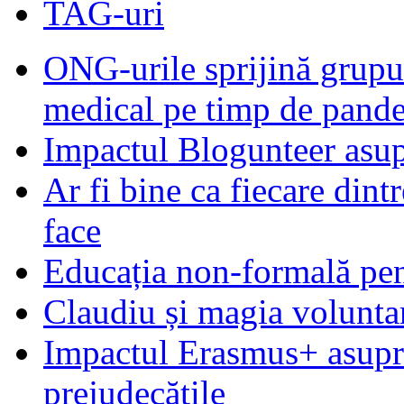
TAG-uri
ONG-urile sprijină grupur
medical pe timp de pand
Impactul Blogunteer asupr
Ar fi bine ca fiecare dintr
face
Educația non-formală pen
Claudiu și magia voluntar
Impactul Erasmus+ asupra t
prejudecățile