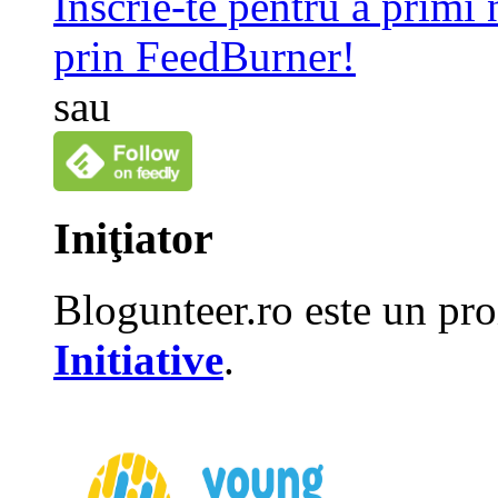
Înscrie-te pentru a primi
prin FeedBurner!
sau
Iniţiator
Blogunteer.ro este un pro
Initiative
.