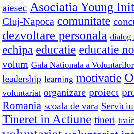
Asociatia Young Init
aiesec
comunitate
Cluj-Napoca
conc
dezvoltare personala
dialog 
educatie
echipa
educatie n
volum
Gala Nationala a Voluntarilor
O
motivatie
leadership
learning
pr
proiect
organizare
voluntariat
Romania
scoala de vara
Serviciu
Tineret in Actiune
tineri
trai