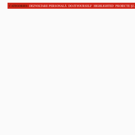
CATEGORIES:
DEZVOLTARE PERSONALĂ
,
DO-IT-YOURSELF
,
HIGHLIGHTED
,
PROIECTE ŞI 