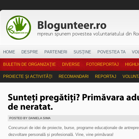
HOME
DESPRE
PARTENERI
SUSŢINE
POVESTEA TA
VO
BULETIN DE ORGANIZAŢIE
DIVERSE
FOTOREPORTAJ
HIGHL
PROIECTE ŞI ACTIVITĂŢI
RECOMANDARI
REPORTAJ
VOLUNT
POSTED BY DANIELA SIMA
Concursuri de idei de proiecte, burse, programe educaționale de antrepre
dezvoltare personală și profesională. Vine, vine primăvara!