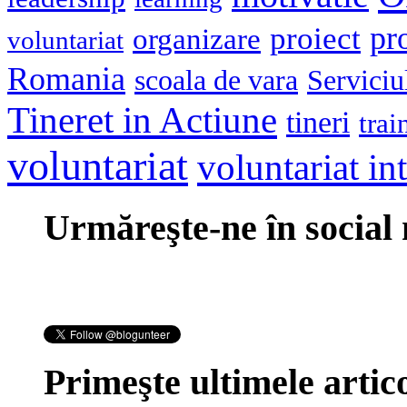
pr
proiect
organizare
voluntariat
Romania
scoala de vara
Serviciu
Tineret in Actiune
tineri
trai
voluntariat
voluntariat in
Urmăreşte-ne în social
Primeşte ultimele artico