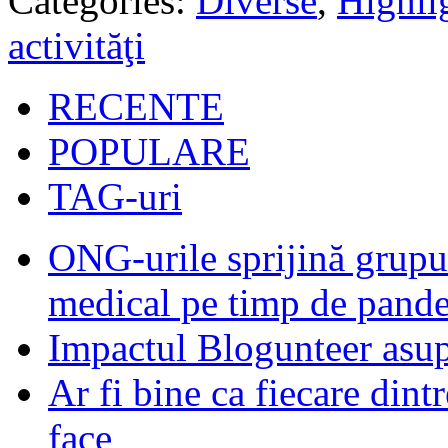
Categories:
Diverse
,
Highli
activităţi
RECENTE
POPULARE
TAG-uri
ONG-urile sprijină grupur
medical pe timp de pand
Impactul Blogunteer asupr
Ar fi bine ca fiecare dintr
face