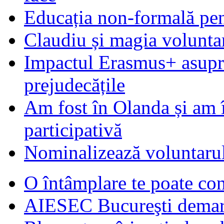
Educația non-formală pen
Claudiu și magia voluntar
Impactul Erasmus+ asupra t
prejudecățile
Am fost în Olanda și am 
participativă
Nominalizează voluntarul
O întâmplare te poate con
AIESEC Bucureşti demare