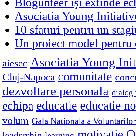
Blogunteer îşi extinde ec
Asociatia Young Initiati
10 sfaturi pentru un stagi
Un proiect model pentru 
Asociatia Young Init
aiesec
comunitate
Cluj-Napoca
conc
dezvoltare personala
dialog 
educatie
echipa
educatie n
volum
Gala Nationala a Voluntarilor
O
motivatie
leadership
learning