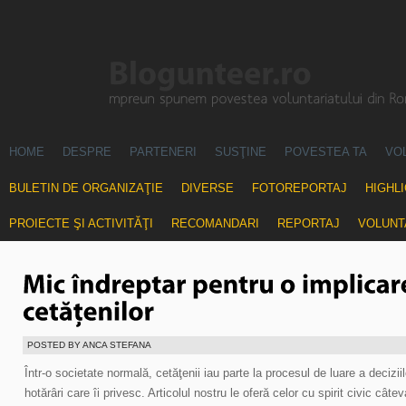
HOME
DESPRE
PARTENERI
SUSŢINE
POVESTEA TA
VO
BULETIN DE ORGANIZAŢIE
DIVERSE
FOTOREPORTAJ
HIGHL
PROIECTE ŞI ACTIVITĂŢI
RECOMANDARI
REPORTAJ
VOLUNT
POSTED BY ANCA STEFANA
Într-o societate normală, cetăţenii iau parte la procesul de luare a deciziilor
hotărâri care îi privesc. Articolul nostru le oferă celor cu spirit civic cât