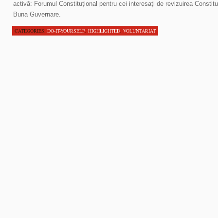
activă: Forumul Constituţional pentru cei interesaţi de revizuirea Constitu
Buna Guvernare.
CATEGORIES:
DO-IT-YOURSELF
,
HIGHLIGHTED
,
VOLUNTARIAT