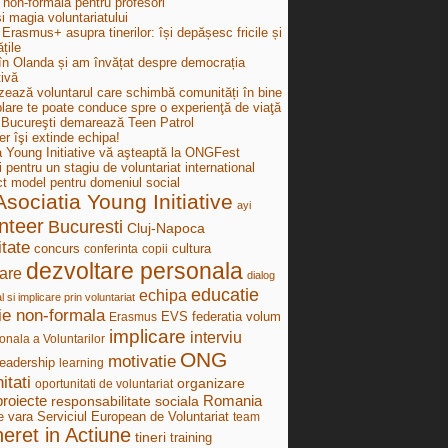
 non-formală pentru profesori
i magia voluntariatului
Erasmus+ asupra tinerilor: își depășesc fricile și
țile
în Olanda și am învățat despre democrația
tivă
zează voluntarul care schimbă comunități în bine
lare te poate conduce spre o experienţă de viaţă
ucureşti demarează Teen Patrol
r îşi extinde echipa!
a Young Initiative vă aşteaptă la ONGFest
i pentru un stagiu de voluntariat international
ct model pentru domeniul social
Asociatia Young Initiative
ayi
nteer
Bucuresti
Cluj-Napoca
tate
concurs
cultura
conferinta
copii
dezvoltare personala
are
dialog
educatie
echipa
al si implicare prin voluntariat
ie non-formala
federatia volum
Erasmus
EVS
implicare
interviu
onala a Voluntarilor
ONG
motivatie
leadership
learning
itati
organizare
oportunitati de voluntariat
proiecte
Romania
responsabilitate sociala
e vara
Serviciul European de Voluntariat
team
neret in Actiune
tineri
training