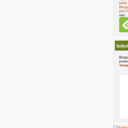
primi 
Blogu
prin 
sau
Iniţia
Blogu
proie
Young