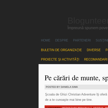
Blogunteer
Împreună spunem povest
HOME
DESPRE
PARTENERI
SUSŢIN
BULETIN DE ORGANIZAŢIE
DIVERSE
F
PROIECTE ŞI ACTIVITĂŢI
RECOMANDARI
Pe cărări de munte, sp
POSTED BY DANIELA SIMA
Şcoala de Ghizi Christian Adventure îţi oferă 
de a te cunoaşte mai bine pe tine.
CATEGORIES:
DEZVOLTARE PERSONALĂ
,
DIVERSE
,
HI