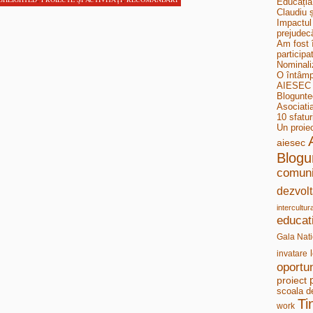
Educația
Claudiu ș
Impactul 
prejudecă
Am fost 
participa
Nominali
O întâmp
AIESEC B
Bloguntee
Asociati
10 sfatur
Un proie
aiesec
Blogu
comuni
dezvolt
intercultur
educat
Gala Nati
invatare
oportun
proiect
scoala d
Ti
work