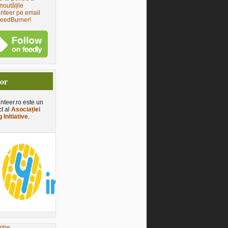
noutățile
nteer pe email
FeedBurner!
tor
nteer.ro este un
ct al
Asociației
 Initiative
.