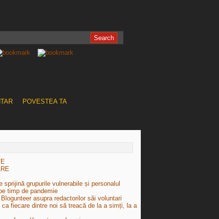
NTAR
POVESTEA TA
TE
ARE
 sprijină grupurile vulnerabile și personalul
pe timp de pandemie
Blogunteer asupra redactorilor săi voluntari
e ca fiecare dintre noi să treacă de la a simți, la a