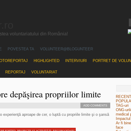
.ro
ea voluntariatului din România!
E
POVESTEA TA
VOLUNTEER@BLOGUNTEER
OTOREPORTAJ
HIGHLIGHTED
INTERVIURI
PORTRET DE VOLU
REPORTAJ
VOLUNTARIAT
re depăşirea propriilor limite
RECEN
POPUL
TAG-uri
ADD COMMENTS
ONG-urile
medical 
o experienţă aproape de cer, o luptă cu propriile limite şi o şansă
Impactul 
Ar fi bin
face
GHLIGHTED
,
PROIECTE ŞI ACTIVITĂŢI
,
RECOMANDARI