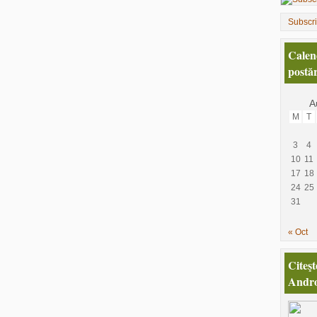
Subscr
Calen
postăr
A
M
T
3
4
10
11
17
18
24
25
31
« Oct
Citeşt
Andro