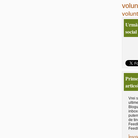
volun
volunt
Urmăr
social
Primeş
artico
Vrei 
ultime
Blogu
inbox
putem
de tin
Feed
Feedl
Înscri