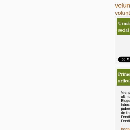
volun
volunt
Urmăr
social
Primeş
artico
Vrei 
ultime
Blogu
inbox
putem
de tin
Feed
Feedl
Înscri