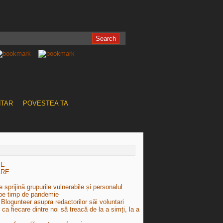
NTAR
POVESTEA TA
TE
ARE
 sprijină grupurile vulnerabile și personalul
pe timp de pandemie
Blogunteer asupra redactorilor săi voluntari
e ca fiecare dintre noi să treacă de la a simți, la a