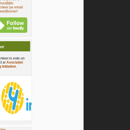
noutățile
nteer pe email
FeedBurner!
tor
nteer.ro este un
ct al
Asociației
 Initiative
.