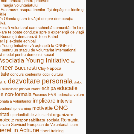
 non-formală pentru profesori
i magia voluntariatului
Erasmus+ asupra tinerilor: își depășesc fricile și
țile
în Olanda și am învățat despre democrația
tivă
zează voluntarul care schimbă comunități în bine
lare te poate conduce spre o experienţă de viaţă
ucureşti demarează Teen Patrol
r îşi extinde echipa!
a Young Initiative vă aşteaptă la ONGFest
i pentru un stagiu de voluntariat international
ct model pentru domeniul social
Asociatia Young Initiative
ayi
nteer
Bucuresti
Cluj-Napoca
tate
concurs
cultura
conferinta
copii
dezvoltare personala
are
dialog
educatie
echipa
al si implicare prin voluntariat
ie non-formala
federatia volum
Erasmus
EVS
implicare
interviu
onala a Voluntarilor
ONG
motivatie
leadership
learning
itati
organizare
oportunitati de voluntariat
proiecte
Romania
responsabilitate sociala
e vara
Serviciul European de Voluntariat
team
neret in Actiune
tineri
training