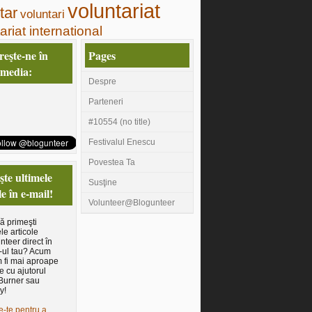
voluntariat
tar
voluntari
ariat international
eşte-ne în
Pages
 media:
Despre
Parteneri
#10554 (no title)
Festivalul Enescu
Povestea Ta
te ultimele
Susţine
le în e-mail!
Volunteer@Blogunteer
să primeşti
le articole
nteer direct în
-ul tau? Acum
 fi mai aproape
e cu ajutorul
Burner sau
y!
e-te pentru a