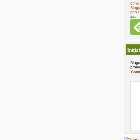
primi 
Blogu
prin 
sau
Iniţia
Blogu
proie
Young