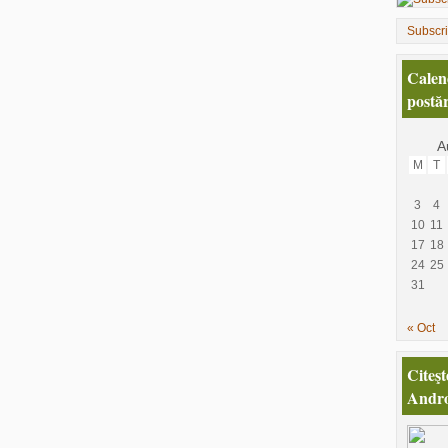
Subscr
Calen
postăr
A
M
T
3
4
10
11
17
18
24
25
31
« Oct
Citeşt
Andro