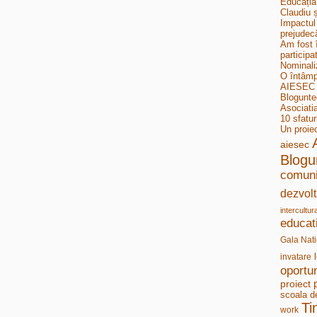
Educația
Claudiu ș
Impactul 
prejudecă
Am fost 
participa
Nominali
O întâmp
AIESEC B
Bloguntee
Asociati
10 sfatur
Un proie
aiesec
Blogu
comuni
dezvolt
intercultur
educat
Gala Nati
invatare
oportun
proiect
scoala d
Ti
work