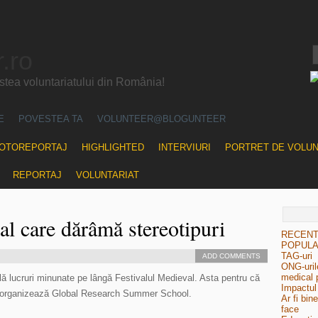
.ro
ea voluntariatului din România!
E
POVESTEA TA
VOLUNTEER@BLOGUNTEER
OTOREPORTAJ
HIGHLIGHTED
INTERVIURI
PORTRET DE VOLU
REPORTAJ
VOLUNTARIAT
al care dărâmă stereotipuri
RECEN
POPUL
TAG-uri
ADD COMMENTS
ONG-urile
medical 
lă lucruri minunate pe lângă Festivalul Medieval. Asta pentru că
Impactul 
te” organizează Global Research Summer School.
Ar fi bin
face