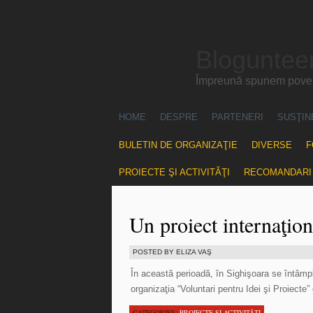
Blogunteer
Împreună spunem povest
HOME
DESPRE
PARTENERI
SUSŢIN
BULETIN DE ORGANIZAŢIE
DIVERSE
F
PROIECTE ŞI ACTIVITĂŢI
RECOMANDARI
Un proiect internaţion
POSTED BY ELIZA VAŞ
În această perioadă, în Sighişoara se întâmp
organizaţia “Voluntari pentru Idei şi Proiec
CATEGORIES:
PROIECTE ŞI ACTIVITĂŢI