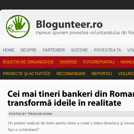
HOME
DESPRE
PARTENERI
SUSŢINE
POVESTEA TA
VO
BULETIN DE ORGANIZAŢIE
DIVERSE
FOTOREPORTAJ
HIGHL
PROIECTE ŞI ACTIVITĂŢI
RECOMANDARI
REPORTAJ
VOLUNT
POSTED BY TRUSCAN IOANA
Un proiect realizat de tineri pentru tineri a creat o reţea dinamica şi ino
faci o schimbare?