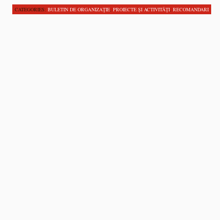
CATEGORIES:
BULETIN DE ORGANIZAŢIE
,
PROIECTE ŞI ACTIVITĂŢI
,
RECOMANDARI