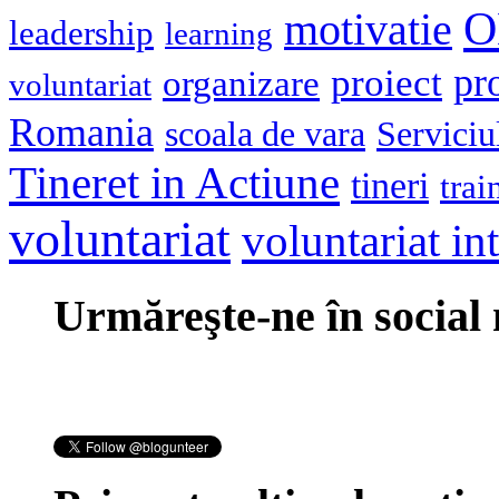
O
motivatie
leadership
learning
pr
proiect
organizare
voluntariat
Romania
scoala de vara
Serviciu
Tineret in Actiune
tineri
trai
voluntariat
voluntariat in
Urmăreşte-ne în social