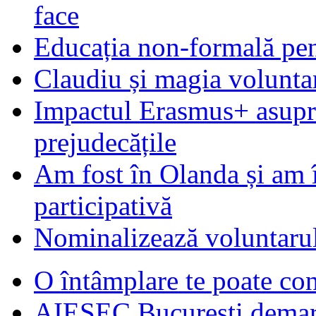
face
Educația non-formală pen
Claudiu și magia voluntar
Impactul Erasmus+ asupra t
prejudecățile
Am fost în Olanda și am 
participativă
Nominalizează voluntarul
O întâmplare te poate con
AIESEC Bucureşti demare