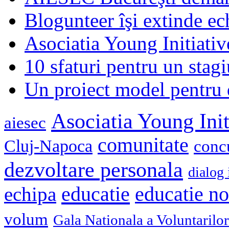
Blogunteer îşi extinde ec
Asociatia Young Initiati
10 sfaturi pentru un stagi
Un proiect model pentru 
Asociatia Young Init
aiesec
comunitate
Cluj-Napoca
conc
dezvoltare personala
dialog 
educatie
echipa
educatie n
volum
Gala Nationala a Voluntarilor