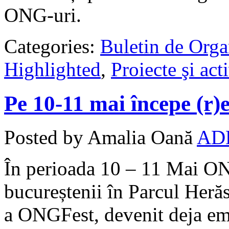
ONG-uri.
Categories:
Buletin de Orga
Highlighted
,
Proiecte şi acti
Pe 10-11 mai începe (r)
Posted by Amalia Oană
AD
În perioada 10 – 11 Mai ONG
bucureștenii în Parcul Herăs
a ONGFest, devenit deja emb