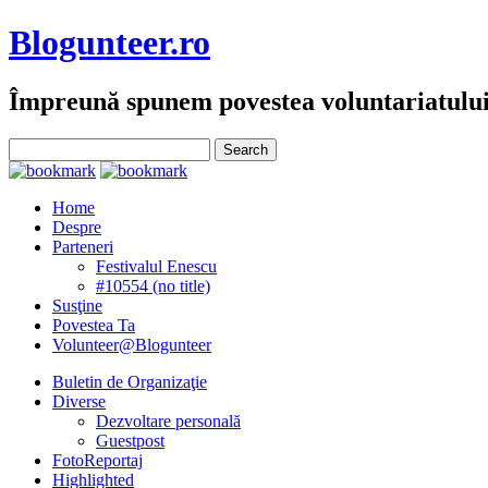
Blogunteer.ro
Împreună spunem povestea voluntariatulu
Home
Despre
Parteneri
Festivalul Enescu
#10554 (no title)
Susţine
Povestea Ta
Volunteer@Blogunteer
Buletin de Organizaţie
Diverse
Dezvoltare personală
Guestpost
FotoReportaj
Highlighted