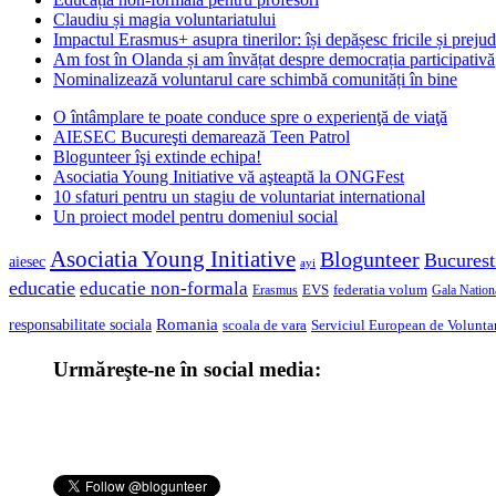
Claudiu și magia voluntariatului
Impactul Erasmus+ asupra tinerilor: își depășesc fricile și prejud
Am fost în Olanda și am învățat despre democrația participativă
Nominalizează voluntarul care schimbă comunități în bine
O întâmplare te poate conduce spre o experienţă de viaţă
AIESEC Bucureşti demarează Teen Patrol
Blogunteer îşi extinde echipa!
Asociatia Young Initiative vă aşteaptă la ONGFest
10 sfaturi pentru un stagiu de voluntariat international
Un proiect model pentru domeniul social
Asociatia Young Initiative
Blogunteer
Bucurest
aiesec
ayi
educatie
educatie non-formala
federatia volum
EVS
Gala Nationa
Erasmus
Romania
responsabilitate sociala
scoala de vara
Serviciul European de Voluntar
Urmăreşte-ne în social media: