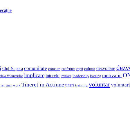
ecățile
dezv
i
comunitate
dezvoltare
Cluj-Napoca
concurs
cultura
copii
conferinta
O
implicare
motivatie
interviu
la a Voluntarilor
invatare
leadership
learning
voluntar
Tineret in Actiune
voluntari
iat
tineri
team work
training