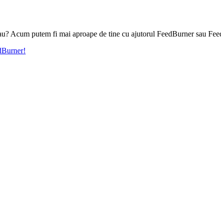
l tau? Acum putem fi mai aproape de tine cu ajutorul FeedBurner sau Fee
edBurner!