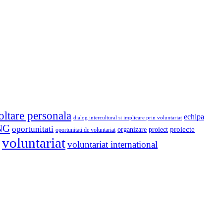
oltare personala
echipa
dialog intercultural si implicare prin voluntariat
NG
oportunitati
proiect
proiecte
organizare
oportunitati de voluntariat
voluntariat
voluntariat international