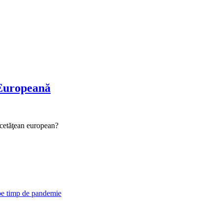
 Europeană
 cetăţean european?
 pe timp de pandemie