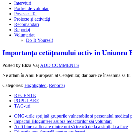
Interviuri
Portret de voluntar
Povestea Ta
Proiecte şi activităţi
Recomandari
Reportaj
Voluntariat
Do-It-Yourself
Importanţa cetăţeanului activ în Uniunea
Posted by Eliza Vaş
ADD COMMENTS
Ne aflăm în Anul European al Cetăţenilor, dar oare ce înseamnă să fii
Categories:
Highlighted
,
Reportaj
RECENTE
POPULARE
TAG-uri
ONG-urile sprijină grupurile vulnerabile și personalul medical
Impactul Blogunteer asupra redactorilor săi voluntari
Ar fi bine ca fiecare dintre noi să treacă de la a simți, la a face
Educația non-formală pentru profesori