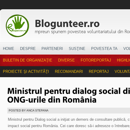
HOME
DESPRE
PARTENERI
SUSŢINE
POVESTEA TA
VO
BULETIN DE ORGANIZAŢIE
DIVERSE
FOTOREPORTAJ
HIGHL
PROIECTE ŞI ACTIVITĂŢI
RECOMANDARI
REPORTAJ
VOLUNT
POSTED BY ANCA STEFANA
Ministrul pentru Dialog social a iniţiat un demers de consultare publică, 
impact social pentru România. Cei care doresc să-i adreseze o întrebare, 