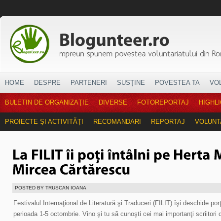
HOME
DESPRE
PARTENERI
SUSŢINE
POVESTEA TA
VO
BULETIN DE ORGANIZAŢIE
DIVERSE
FOTOREPORTAJ
HIGHL
PROIECTE ŞI ACTIVITĂŢI
RECOMANDARI
REPORTAJ
VOLUNT
POSTED BY TRUSCAN IOANA
Festivalul Internaţional de Literatură şi Traduceri (FILIT) îşi deschide porţ
perioada 1-5 octombrie. Vino şi tu sã cunoşti cei mai importanţi scriitori