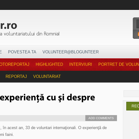
E
POVESTEA TA
VOLUNTEER@BLOGUNTEER
OTOREPORTAJ
HIGHLIGHTED
INTERVIURI
PORTRET DE VOLU
REPORTAJ
VOLUNTARIAT
RE
ADD COMMENTS
, în acest an, 33 de voluntari internaţionali. O experienţă de
ni faini.