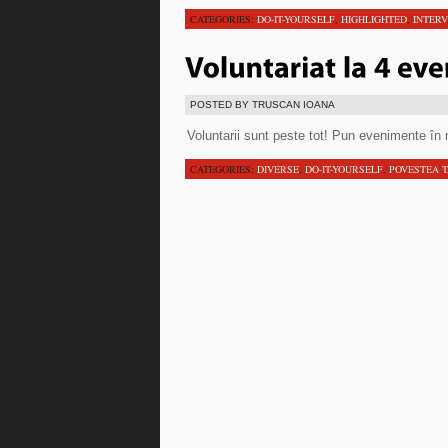
CATEGORIES:
DO-IT-YOURSELF
,
HIGHLIGHTED
,
INTERV
POSTED BY TRUSCAN IOANA
Voluntarii sunt peste tot! Pun evenimente în mi
CATEGORIES:
DIVERSE
,
DO-IT-YOURSELF
,
POVESTEA 