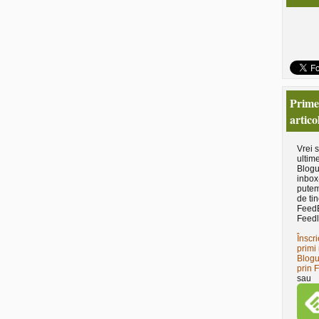
Primeş
artico
Vrei 
ultime
Blogu
inbox
putem
de tin
Feed
Feedl
Înscri
primi 
Blogu
prin 
sau