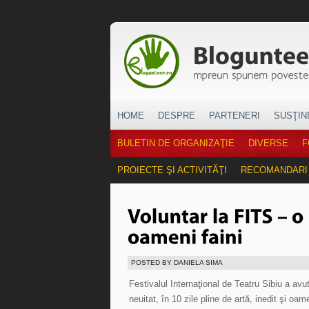
HOME
DESPRE
PARTENERI
SUSŢIN
BULETIN DE ORGANIZAŢIE
DIVERSE
F
PROIECTE ŞI ACTIVITĂŢI
RECOMANDARI
POSTED BY DANIELA SIMA
Festivalul Internaţional de Teatru Sibiu a avut
neuitat, în 10 zile pline de artă, inedit şi oame