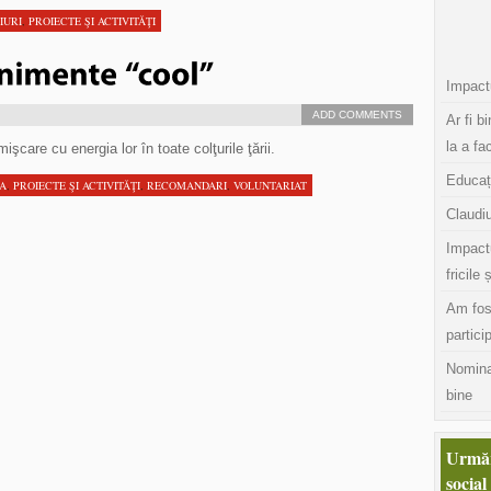
IURI
,
PROIECTE ŞI ACTIVITĂŢI
Impactu
ADD COMMENTS
Ar fi b
la a fa
şcare cu energia lor în toate colţurile ţării.
Educaț
TA
,
PROIECTE ŞI ACTIVITĂŢI
,
RECOMANDARI
,
VOLUNTARIAT
Claudiu
Impact
fricile 
Am fos
partici
Nomina
bine
Urmăr
social