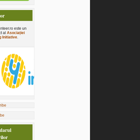
tor
nteer.ro este un
ct al
Asociației
 Initiative
.
ibe
darul
ilor