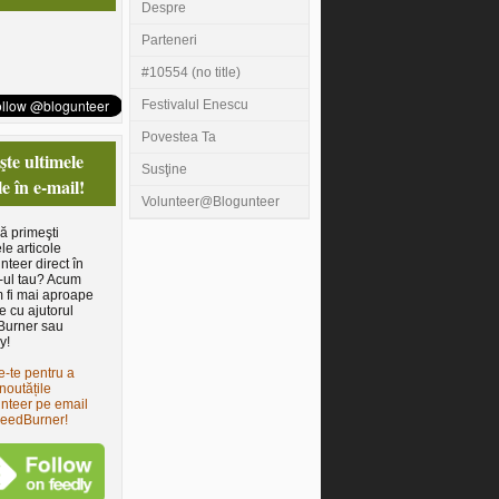
Despre
Parteneri
#10554 (no title)
Festivalul Enescu
Povestea Ta
te ultimele
Susţine
le în e-mail!
Volunteer@Blogunteer
să primeşti
le articole
nteer direct în
-ul tau? Acum
 fi mai aproape
e cu ajutorul
Burner sau
y!
e-te pentru a
noutățile
nteer pe email
FeedBurner!