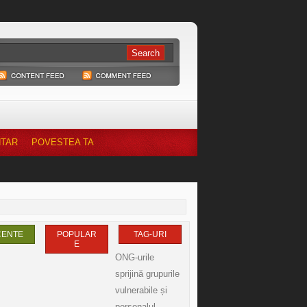
NTAR
POVESTEA TA
CENTE
POPULAR
TAG-URI
E
ONG-urile
sprijină grupurile
vulnerabile și
personalul