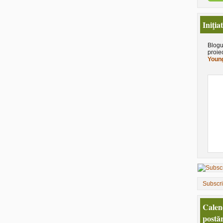
Iniţia
Blogu
proie
Young
Subscr
Calen
postăr