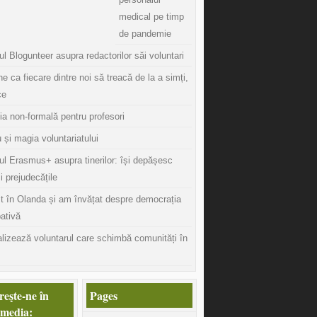
medical pe timp
de pandemie
l Blogunteer asupra redactorilor săi voluntari
ine ca fiecare dintre noi să treacă de la a simți,
ce
ia non-formală pentru profesori
 și magia voluntariatului
ul Erasmus+ asupra tinerilor: își depășesc
și prejudecățile
t în Olanda și am învățat despre democrația
pativă
lizează voluntarul care schimbă comunități în
eşte-ne în
Pages
 media: