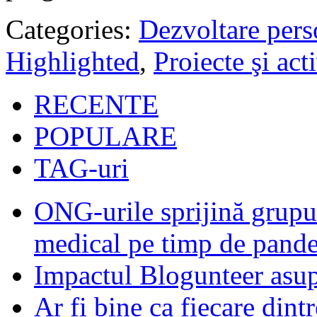
Categories:
Dezvoltare pers
Highlighted
,
Proiecte şi acti
RECENTE
POPULARE
TAG-uri
ONG-urile sprijină grupur
medical pe timp de pand
Impactul Blogunteer asupr
Ar fi bine ca fiecare dintr