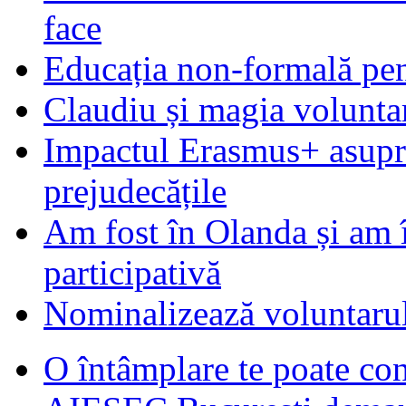
face
Educația non-formală pen
Claudiu și magia voluntar
Impactul Erasmus+ asupra t
prejudecățile
Am fost în Olanda și am 
participativă
Nominalizează voluntarul
O întâmplare te poate con