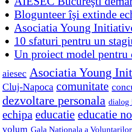
AIESEC Bucureşti demare
Blogunteer îşi extinde ec
Asociatia Young Initiati
10 sfaturi pentru un stagi
Un proiect model pentru 
Asociatia Young Init
aiesec
comunitate
Cluj-Napoca
conc
dezvoltare personala
dialog 
educatie
echipa
educatie n
volum
Gala Nationala a Voluntarilor