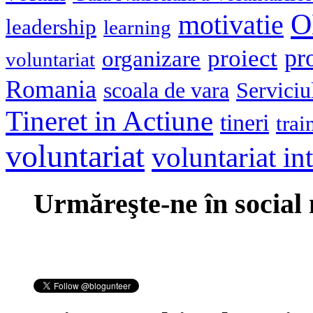
O
motivatie
leadership
learning
pr
proiect
organizare
voluntariat
Romania
scoala de vara
Serviciu
Tineret in Actiune
tineri
trai
voluntariat
voluntariat in
Urmăreşte-ne în social