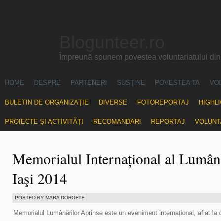
Blogunteer.ro
Împreună spunem povestea voluntariatului di
HOME
DESPRE
PARTENERI
SUSŢINE
POVESTEA TA
VO
BULETIN DE ORGANIZAŢIE
DIVERSE
FOTOREPORTAJ
HIGHL
PROIECTE ŞI ACTIVITĂŢI
RECOMANDARI
REPORTAJ
VOLUNT
Memorialul Internațional al Lumân
Iaşi 2014
POSTED BY MARA DOROFTE
Memorialul Lumânărilor Aprinse este un eveniment internațional, aflat la c