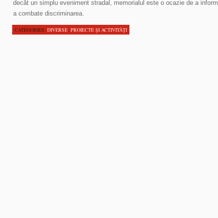
decât un simplu eveniment stradal, memorialul este o ocazie de a inform
a combate discriminarea.
CATEGORIES:
DIVERSE
,
PROIECTE ŞI ACTIVITĂŢI