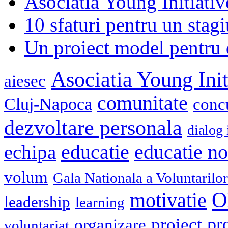
Asociatia Young Initiati
10 sfaturi pentru un stagi
Un proiect model pentru 
Asociatia Young Init
aiesec
comunitate
Cluj-Napoca
conc
dezvoltare personala
dialog 
educatie
echipa
educatie n
volum
Gala Nationala a Voluntarilor
O
motivatie
leadership
learning
pr
proiect
organizare
voluntariat