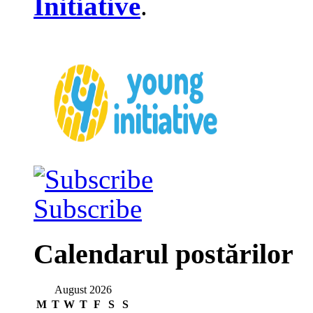
Initiative
.
Subscribe
Calendarul postărilor
August 2026
M
T
W
T
F
S
S