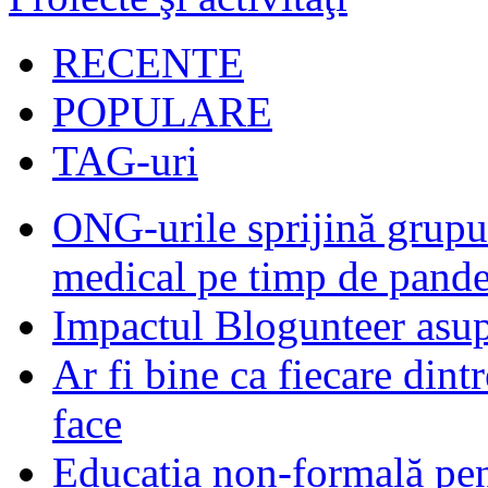
RECENTE
POPULARE
TAG-uri
ONG-urile sprijină grupur
medical pe timp de pand
Impactul Blogunteer asupr
Ar fi bine ca fiecare dintr
face
Educația non-formală pen