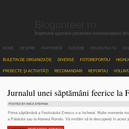
Blogunteer.ro
Împreună spunem povestea voluntariatului di
HOME
DESPRE
PARTENERI
SUSŢINE
POVESTEA TA
VO
BULETIN DE ORGANIZAŢIE
DIVERSE
FOTOREPORTAJ
HIGHL
PROIECTE ŞI ACTIVITĂŢI
RECOMANDARI
REPORTAJ
VOLUNT
Jurnalul unei săptămâni feerice la 
POSTED BY ANCA STEFANA
Prima săptămână a Festivalului Enescu s-a încheiat. Multe momente mag
a Palatului sau la Ateneul Român. Vă invităm să le descoperiți în acest j
CATEGORIES:
HIGHLIGHTED
,
REPORTAJ