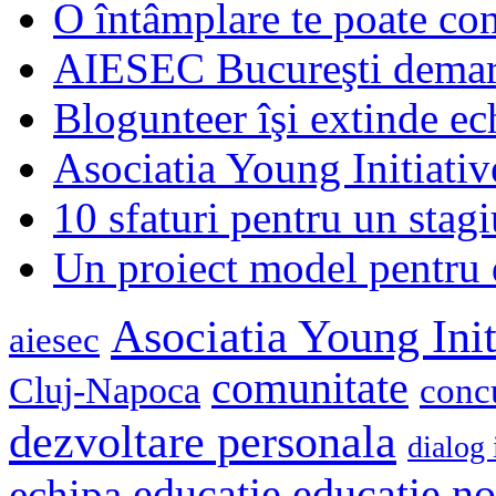
O întâmplare te poate con
AIESEC Bucureşti demare
Blogunteer îşi extinde ec
Asociatia Young Initiati
10 sfaturi pentru un stagi
Un proiect model pentru 
Asociatia Young Init
aiesec
comunitate
Cluj-Napoca
conc
dezvoltare personala
dialog 
educatie
echipa
educatie n