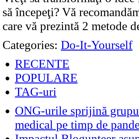
să începeţi? Vă recomandăm s
care vă prezintă 2 metode de
Categories:
Do-It-Yourself
RECENTE
POPULARE
TAG-uri
ONG-urile sprijină grupur
medical pe timp de pand
Impactul Blogunteer asupr