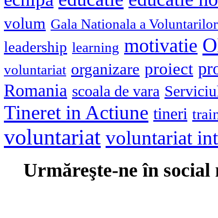
volum
Gala Nationala a Voluntarilor
O
motivatie
leadership
learning
pr
proiect
organizare
voluntariat
Romania
scoala de vara
Serviciu
Tineret in Actiune
tineri
trai
voluntariat
voluntariat in
Urmăreşte-ne în social