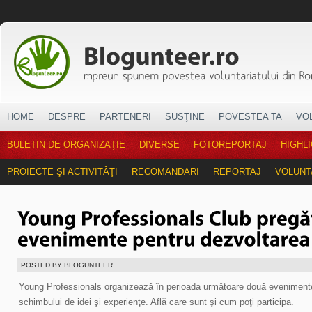
HOME
DESPRE
PARTENERI
SUSŢINE
POVESTEA TA
VO
BULETIN DE ORGANIZAŢIE
DIVERSE
FOTOREPORTAJ
HIGHL
PROIECTE ŞI ACTIVITĂŢI
RECOMANDARI
REPORTAJ
VOLUNT
POSTED BY BLOGUNTEER
Young Professionals organizează în perioada următoare două evenimente 
schimbului de idei şi experienţe. Află care sunt şi cum poţi participa.