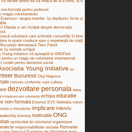
e ca fiecare dintre noi să treacă de la a simți, la a
 non-formală pentru profesori
i magia voluntariatului
Erasmus+ asupra tinerilor: își depășesc fricile și
țile
în Olanda și am învățat despre democrația
tivă
zează voluntarul care schimbă comunități în bine
lare te poate conduce spre o experienţă de viaţă
ucureşti demarează Teen Patrol
r îşi extinde echipa!
a Young Initiative vă aşteaptă la ONGFest
i pentru un stagiu de voluntariat international
ct model pentru domeniul social
Asociatia Young Initiative
ayi
nteer
Bucuresti
Cluj-Napoca
tate
concurs
cultura
conferinta
copii
dezvoltare personala
are
dialog
educatie
echipa
al si implicare prin voluntariat
ie non-formala
federatia volum
Erasmus
EVS
implicare
interviu
onala a Voluntarilor
ONG
motivatie
leadership
learning
itati
organizare
oportunitati de voluntariat
proiecte
Romania
responsabilitate sociala
e vara
Serviciul European de Voluntariat
team