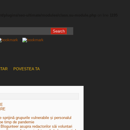
nt/plugins/seo-ultimate/modules/class.su-module.php
on line
1195
NTAR
POVESTEA TA
TE
ARE
 sprijină grupurile vulnerabile și personalul
pe timp de pandemie
Blogunteer asupra redactorilor săi voluntari