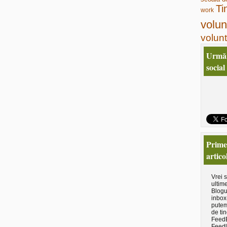
Ti
work
volun
volunt
Urmăr
social
Primeş
artico
Vrei 
ultime
Blogu
inbox
putem
de tin
Feed
Feedl