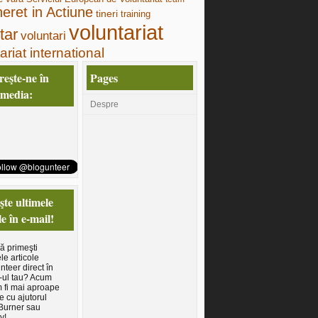
neret in Actiune
tineri
training
voluntariat
tar
voluntari
ariat international
eşte-ne în
Pages
 media:
Despre
te ultimele
le în e-mail!
să primeşti
le articole
nteer direct în
-ul tau? Acum
 fi mai aproape
e cu ajutorul
Burner sau
y!