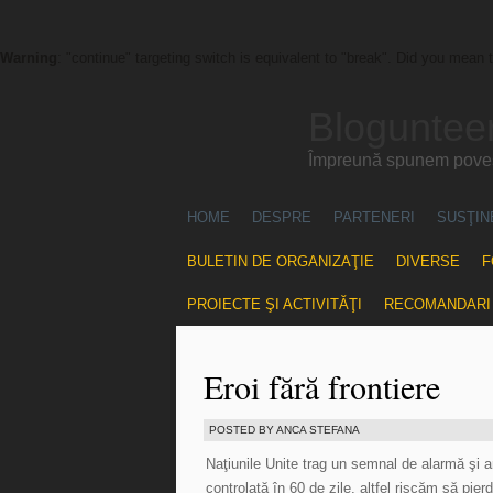
Warning
: "continue" targeting switch is equivalent to "break". Did you mean 
Blogunteer
Împreună spunem povest
HOME
DESPRE
PARTENERI
SUSŢIN
BULETIN DE ORGANIZAŢIE
DIVERSE
F
PROIECTE ŞI ACTIVITĂŢI
RECOMANDARI
Eroi fără frontiere
POSTED BY ANCA STEFANA
Naţiunile Unite trag un semnal de alarmă şi 
controlată în 60 de zile, altfel riscăm să pi