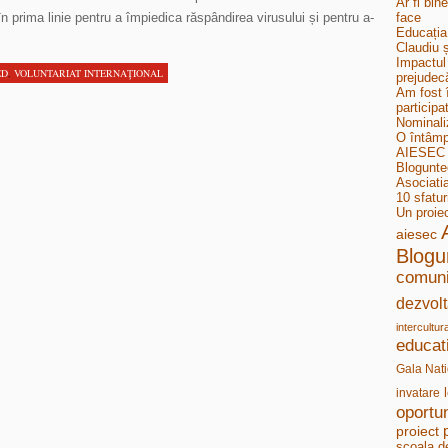
Ar fi bin
 în prima linie pentru a împiedica răspândirea virusului și pentru a-
face
Educația
Claudiu ș
Impactul 
ED
,
VOLUNTARIAT INTERNAŢIONAL
prejudecă
Am fost 
participa
Nominali
O întâmp
AIESEC B
Bloguntee
Asociati
10 sfatur
Un proie
aiesec
Blogu
comuni
dezvolt
intercultur
educat
Gala Nati
invatare
oportun
proiect
scoala d