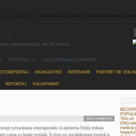
to use "continue 2"? in
/home1/youngini/public_html/blogunteer/wp-conte
.ro
ea voluntariatului din România!
E
POVESTEA TA
VOLUNTEER@BLOGUNTEER
OTOREPORTAJ
HIGHLIGHTED
INTERVIURI
PORTRET DE VOLU
REPORTAJ
VOLUNTARIAT
RECEN
POPUL
TAG-uri
ADD COMMENTS
ONG-urile
medical 
anunţă comunitatea internaţională că epidemia Ebola trebuie
Impactul 
erdem cursa cu boala mortală. În timp ce numărătoarea inversă a