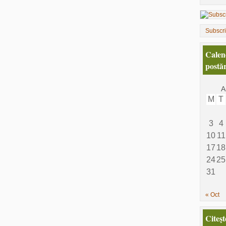
Subscr
Calen
postăr
A
M
T
3
4
10
11
17
18
24
25
31
« Oct
Citeşt