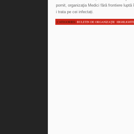
pornit, organizaţia Medici fără frontiere luptă
i trata pe cei infectați.
CATEGORIES:
BULETIN DE ORGANIZAŢIE
,
HIGHLIGHT