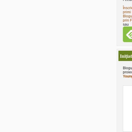
Înscri
primi 
Blogu
prin 
sau
Iniţia
Blogu
proie
Young