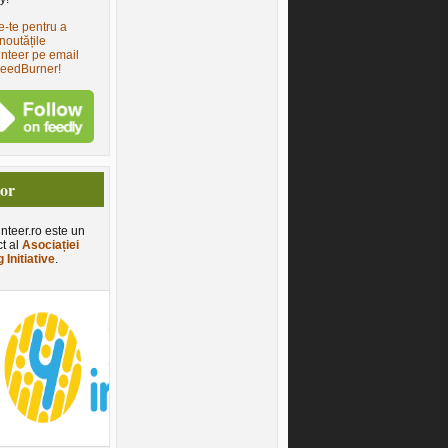
e-te pentru a
noutățile
nteer pe email
FeedBurner!
tor
nteer.ro este un
ct al
Asociației
 Initiative
.