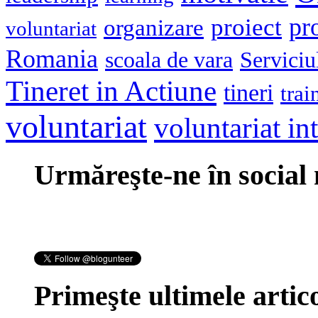
pr
proiect
organizare
voluntariat
Romania
scoala de vara
Serviciu
Tineret in Actiune
tineri
trai
voluntariat
voluntariat in
Urmăreşte-ne în social
Primeşte ultimele artico