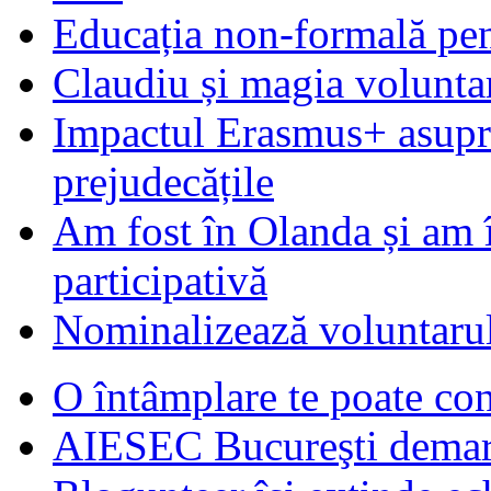
Educația non-formală pen
Claudiu și magia voluntar
Impactul Erasmus+ asupra t
prejudecățile
Am fost în Olanda și am 
participativă
Nominalizează voluntarul
O întâmplare te poate con
AIESEC Bucureşti demare