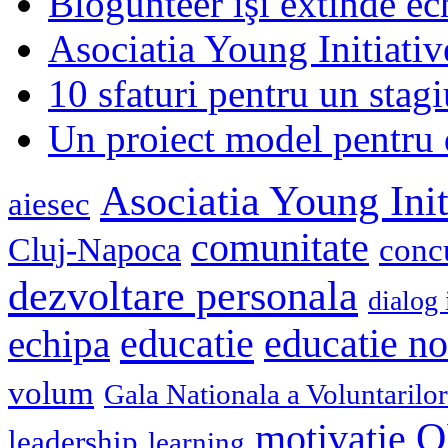
Blogunteer îşi extinde ec
Asociatia Young Initiati
10 sfaturi pentru un stagi
Un proiect model pentru 
Asociatia Young Init
aiesec
comunitate
Cluj-Napoca
conc
dezvoltare personala
dialog 
educatie
echipa
educatie n
volum
Gala Nationala a Voluntarilor
O
motivatie
leadership
learning