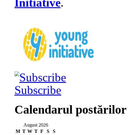
Initiative
.
Subscribe
Calendarul postărilor
August 2026
M
T
W
T
F
S
S