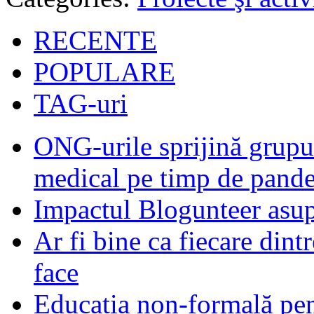
RECENTE
POPULARE
TAG-uri
ONG-urile sprijină grupur
medical pe timp de pand
Impactul Blogunteer asupr
Ar fi bine ca fiecare dintr
face
Educația non-formală pen