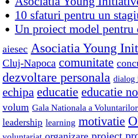
Asociatia Young Initiati
10 sfaturi pentru un stagi
Un proiect model pentru 
Asociatia Young Init
aiesec
comunitate
Cluj-Napoca
conc
dezvoltare personala
dialog 
educatie
echipa
educatie n
volum
Gala Nationala a Voluntarilor
O
motivatie
leadership
learning
pr
proiect
organizare
voluntariat