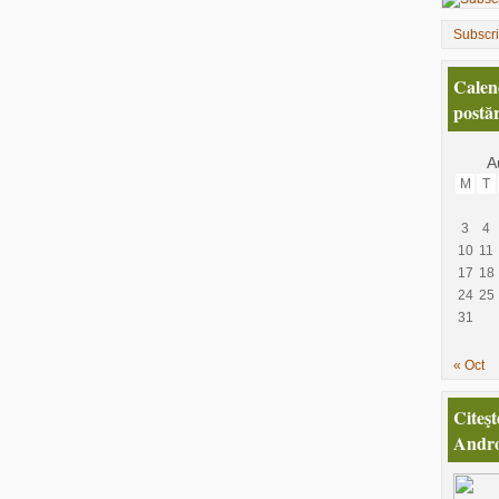
Subscr
Calen
postăr
A
M
T
3
4
10
11
17
18
24
25
31
« Oct
Citeşt
Andro