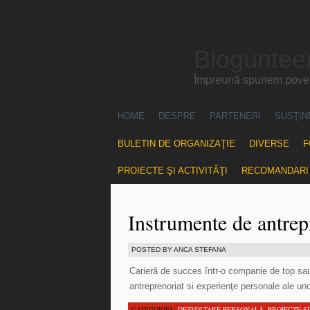
Blogunteer
Împreună spunem povest
HOME
DESPRE
PARTENERI
SUSŢIN
BULETIN DE ORGANIZAŢIE
DIVERSE
F
PROIECTE ŞI ACTIVITĂŢI
RECOMANDARI
Instrumente de antrep
POSTED BY ANCA STEFANA
Carieră de succes într-o companie de top sau
antreprenoriat si experienţe personale ale 
CATEGORIES:
DEZVOLTARE PERSONALĂ
,
PROIECTE ŞI