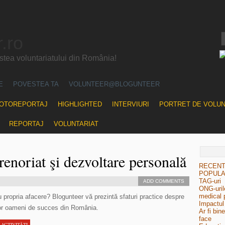
.ro
ea voluntariatului din România!
E
POVESTEA TA
VOLUNTEER@BLOGUNTEER
OTOREPORTAJ
HIGHLIGHTED
INTERVIURI
PORTRET DE VOLU
REPORTAJ
VOLUNTARIAT
renoriat şi dezvoltare personală
RECEN
POPUL
TAG-uri
ADD COMMENTS
ONG-urile
medical 
 propria afacere? Blogunteer vă prezintă sfaturi practice despre
Impactul 
unor oameni de succes din România.
Ar fi bin
face
 ACTIVITĂŢI