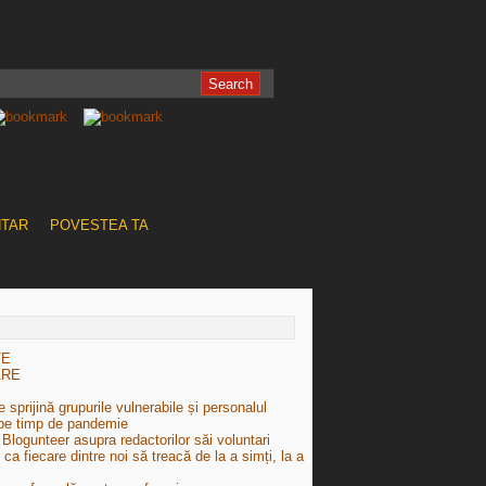
NTAR
POVESTEA TA
TE
ARE
 sprijină grupurile vulnerabile și personalul
pe timp de pandemie
Blogunteer asupra redactorilor săi voluntari
e ca fiecare dintre noi să treacă de la a simți, la a