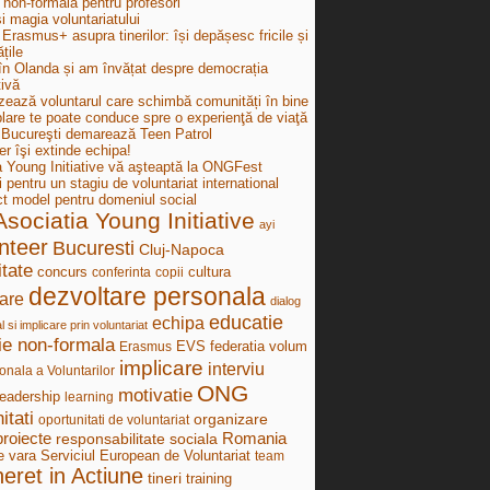
 non-formală pentru profesori
i magia voluntariatului
Erasmus+ asupra tinerilor: își depășesc fricile și
țile
în Olanda și am învățat despre democrația
tivă
zează voluntarul care schimbă comunități în bine
lare te poate conduce spre o experienţă de viaţă
ucureşti demarează Teen Patrol
r îşi extinde echipa!
a Young Initiative vă aşteaptă la ONGFest
i pentru un stagiu de voluntariat international
ct model pentru domeniul social
Asociatia Young Initiative
ayi
nteer
Bucuresti
Cluj-Napoca
tate
concurs
cultura
conferinta
copii
dezvoltare personala
are
dialog
educatie
echipa
al si implicare prin voluntariat
ie non-formala
federatia volum
Erasmus
EVS
implicare
interviu
onala a Voluntarilor
ONG
motivatie
leadership
learning
itati
organizare
oportunitati de voluntariat
proiecte
Romania
responsabilitate sociala
e vara
Serviciul European de Voluntariat
team
neret in Actiune
tineri
training