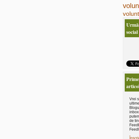
volun
volunt
Urmăr
social
Primeş
artico
Vrei 
ultime
Blogu
inbox
putem
de tin
Feed
Feedl
Înscri