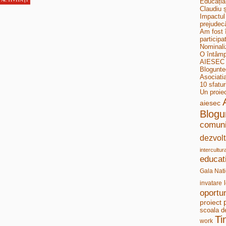
Educația
Claudiu ș
Impactul 
prejudecă
Am fost 
participa
Nominali
O întâmp
AIESEC B
Bloguntee
Asociati
10 sfatur
Un proie
aiesec
Blogu
comuni
dezvolt
intercultur
educat
Gala Nati
invatare
oportun
proiect
scoala d
Ti
work