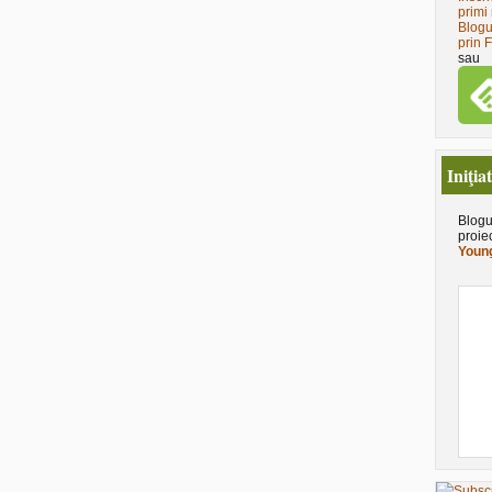
primi 
Blogu
prin 
sau
Iniţia
Blogu
proie
Young