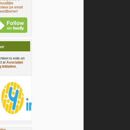
noutățile
nteer pe email
FeedBurner!
tor
nteer.ro este un
ct al
Asociației
 Initiative
.