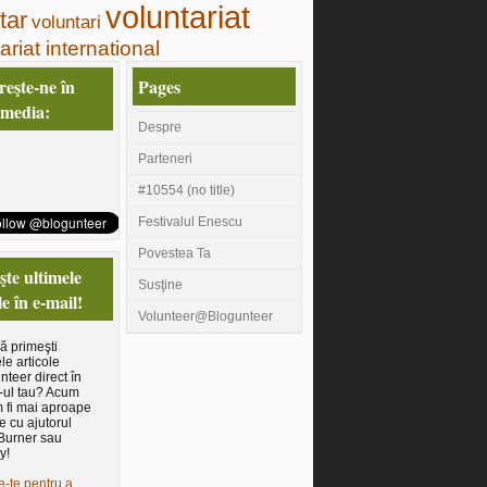
voluntariat
tar
voluntari
ariat international
eşte-ne în
Pages
 media:
Despre
Parteneri
#10554 (no title)
Festivalul Enescu
Povestea Ta
te ultimele
Susţine
le în e-mail!
Volunteer@Blogunteer
să primeşti
le articole
nteer direct în
-ul tau? Acum
 fi mai aproape
e cu ajutorul
Burner sau
y!
e-te pentru a