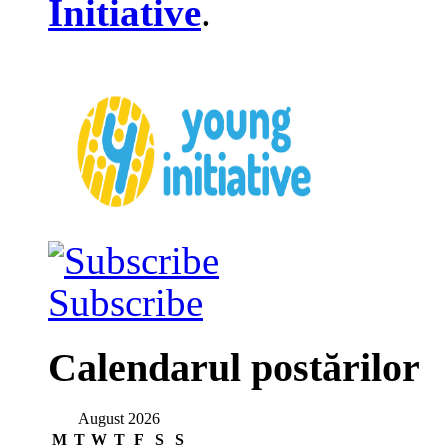
Initiative
.
Subscribe
Calendarul postărilor
August 2026
M
T
W
T
F
S
S