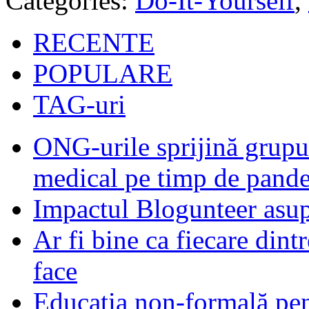
Categories:
Do-It-Yourself
,
RECENTE
POPULARE
TAG-uri
ONG-urile sprijină grupur
medical pe timp de pand
Impactul Blogunteer asupr
Ar fi bine ca fiecare dintr
face
Educația non-formală pen