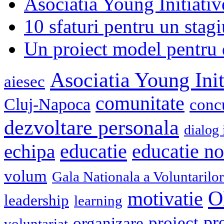
Asociatia Young Initiati
10 sfaturi pentru un stagi
Un proiect model pentru 
Asociatia Young Init
aiesec
comunitate
Cluj-Napoca
conc
dezvoltare personala
dialog 
educatie
echipa
educatie n
volum
Gala Nationala a Voluntarilor
O
motivatie
leadership
learning
pr
proiect
organizare
voluntariat