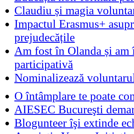
Claudiu și magia voluntar
Impactul Erasmus+ asupra t
prejudecățile
Am fost în Olanda și am 
participativă
Nominalizează voluntarul
O întâmplare te poate con
AIESEC Bucureşti demare
Blogunteer îşi extinde ec