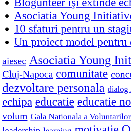
Blogunteer îşi extinde ec
Asociatia Young Initiati
10 sfaturi pentru un stagi
Un proiect model pentru 
Asociatia Young Init
aiesec
comunitate
Cluj-Napoca
conc
dezvoltare personala
dialog 
educatie
echipa
educatie n
volum
Gala Nationala a Voluntarilor
O
motivatie
leadership
learning