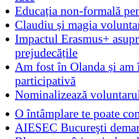
Educația non-formală pen
Claudiu și magia voluntar
Impactul Erasmus+ asupra t
prejudecățile
Am fost în Olanda și am 
participativă
Nominalizează voluntarul
O întâmplare te poate con
AIESEC Bucureşti demare