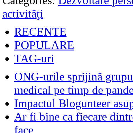
Categories:
Dezvoltare pers
activităţi
RECENTE
POPULARE
TAG-uri
ONG-urile sprijină grupur
medical pe timp de pand
Impactul Blogunteer asupr
Ar fi bine ca fiecare dintr
face