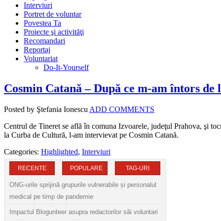
Interviuri
Portret de voluntar
Povestea Ta
Proiecte şi activităţi
Recomandari
Reportaj
Voluntariat
Do-It-Yourself
Cosmin Catană – După ce m-am întors de la
Posted by Ştefania Ionescu
ADD COMMENTS
Centrul de Tineret se află în comuna Izvoarele, judeţul Prahova, şi to
la Curba de Cultură, l-am intervievat pe Cosmin Catană.
Categories:
Highlighted
,
Interviuri
RECENTE
POPULARE
TAG-URI
ONG-urile sprijină grupurile vulnerabile și personalul
medical pe timp de pandemie
Impactul Blogunteer asupra redactorilor săi voluntari