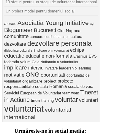
10 sfaturi pentru un stagiu de voluntariat international
Un proiect model pentru domeniul social
Asociatia Young Initiative
aiesec
ayi
Blogunteer
Bucuresti
Cluj-Napoca
comunitate
concurs
cultura
conferinta
copii
dezvoltare personala
dezvoltare
echipa
dialog intercultural si implicare prin voluntariat
educatie
educatie non-formala
Erasmus
EVS
federatia volum
Gala Nationala a Voluntarilor
implicare
interviu
invatare
leadership
learning
ONG
motivatie
oportunitati
oportunitati de
proiect
proiecte
organizare
voluntariat
Romania
responsabilitate sociala
scoala de vara
Tineret
Serviciul European de Voluntariat
team work
voluntar
in Actiune
voluntari
tineri
training
voluntariat
voluntariat
international
Urmăreşte-ne în social media: