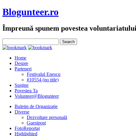
Blogunteer.ro
Împreună spunem povestea voluntariatulu
Home
Despre
Parteneri
Festivalul Enescu
#10554 (no title)
Susţine
Povestea Ta
Volunteer@Blogunteer
Buletin de Organizaţie
Diverse
Dezvoltare personală
Guestpost
FotoReportaj
Highlighted