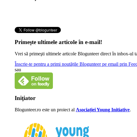
Primeşte ultimele articole în e-mail!
Vrei să primeşti ultimele articole Blogunteer direct în inbox-u
Înscrie-te pentru a primi noutățile Blogunteer pe email prin Fe
sau
Iniţiator
Blogunteer.ro este un proiect al
Asociației Young Initiative
.