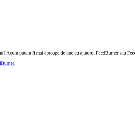
l tau? Acum putem fi mai aproape de tine cu ajutorul FeedBurner sau Fee
edBurner!