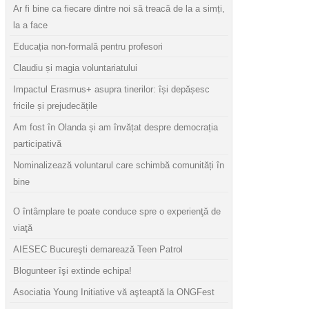
Ar fi bine ca fiecare dintre noi să treacă de la a simți,
la a face
Educația non-formală pentru profesori
Claudiu și magia voluntariatului
Impactul Erasmus+ asupra tinerilor: își depășesc
fricile și prejudecățile
Am fost în Olanda și am învățat despre democrația
participativă
Nominalizează voluntarul care schimbă comunități în
bine
O întâmplare te poate conduce spre o experienţă de
viaţă
AIESEC Bucureşti demarează Teen Patrol
Blogunteer îşi extinde echipa!
Asociatia Young Initiative vă aşteaptă la ONGFest