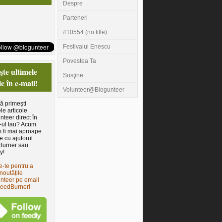
Despre
Parteneri
#10554 (no title)
Festivalul Enescu
Povestea Ta
te ultimele
Susţine
le în e-mail!
Volunteer@Blogunteer
să primeşti
le articole
nteer direct în
-ul tau? Acum
 fi mai aproape
e cu ajutorul
Burner sau
y!
e-te pentru a
noutățile
nteer pe email
FeedBurner!