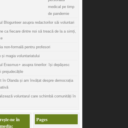
medical pe timp
de pandemie
l Blogunteer asupra redactorilor săi voluntari
ine ca fiecare dintre noi să treacă de la a simți,
ce
ia non-formală pentru profesori
 și magia voluntariatului
ul Erasmus+ asupra tinerilor: își depășesc
și prejudecățile
t în Olanda și am învățat despre democrația
pativă
lizează voluntarul care schimbă comunități în
eşte-ne în
Pages
 media: