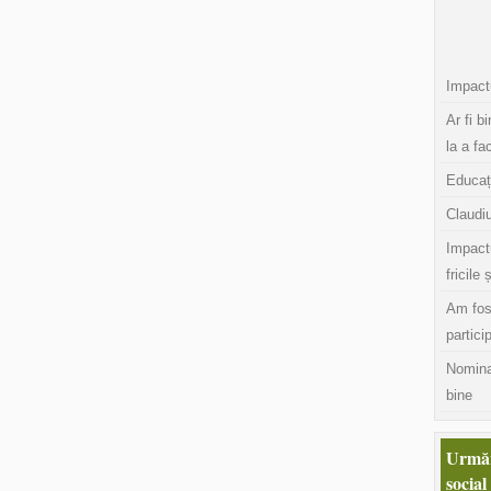
Impactu
Ar fi b
la a fa
Educaț
Claudiu
Impact
fricile 
Am fos
partici
Nomina
bine
Urmăr
social