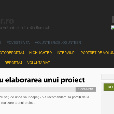
E
POVESTEA TA
VOLUNTEER@BLOGUNTEER
OTOREPORTAJ
HIGHLIGHTED
INTERVIURI
PORTRET DE VOLU
REPORTAJ
VOLUNTARIAT
RE
1 COMMENT
i nu ştiţi de unde să începeţi? Vă recomandăm să porniţi de la
 realizare a unui proiect.