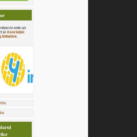
tor
nteer.ro este un
ct al
Asociației
 Initiative
.
ibe
darul
ilor