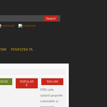
NTAR
POVESTEA TA
CENTE
POPULAR
TAG-URI
E
ONG-urile
sprijină grupurile
vulnerabile și
personalul