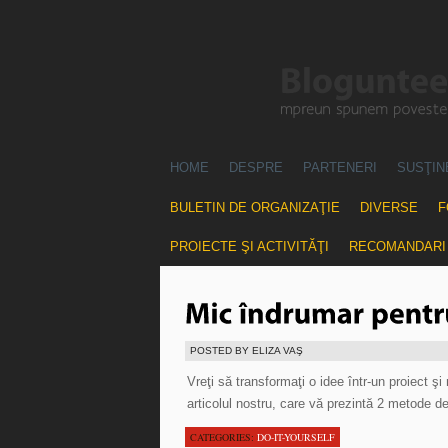
HOME
DESPRE
PARTENERI
SUSŢIN
BULETIN DE ORGANIZAŢIE
DIVERSE
F
PROIECTE ŞI ACTIVITĂŢI
RECOMANDARI
POSTED BY ELIZA VAŞ
Vreţi să transformaţi o idee într-un proiect ş
articolul nostru, care vă prezintă 2 metode de
CATEGORIES:
DO-IT-YOURSELF