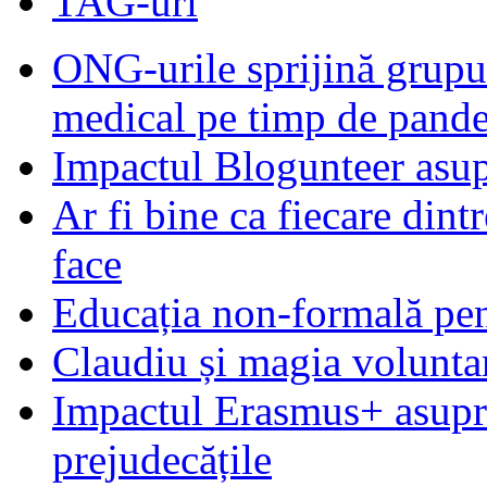
TAG-uri
ONG-urile sprijină grupur
medical pe timp de pand
Impactul Blogunteer asupr
Ar fi bine ca fiecare dintr
face
Educația non-formală pen
Claudiu și magia voluntar
Impactul Erasmus+ asupra t
prejudecățile