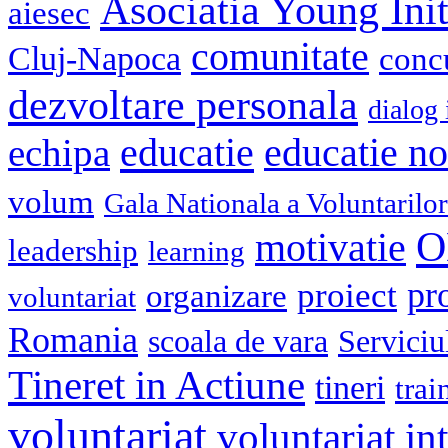
Asociatia Young Init
aiesec
comunitate
Cluj-Napoca
conc
dezvoltare personala
dialog 
educatie
echipa
educatie n
volum
Gala Nationala a Voluntarilor
O
motivatie
leadership
learning
pr
proiect
organizare
voluntariat
Romania
scoala de vara
Serviciu
Tineret in Actiune
tineri
trai
voluntariat
voluntariat in