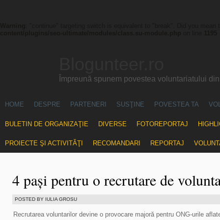
Warning
: "continue" targeting switch is equivalent to "break". Did you mean 
content/plugins/seo-ultimate/modules/class.su-module.php
on line
1195
Blogunteer.ro
Împreună spunem povestea voluntariatului di
HOME
DESPRE
PARTENERI
SUSŢINE
POVESTEA TA
VO
BULETIN DE ORGANIZAŢIE
DIVERSE
FOTOREPORTAJ
HIGHL
PROIECTE ŞI ACTIVITĂŢI
RECOMANDARI
REPORTAJ
VOLUNT
4 pași pentru o recrutare de volunta
POSTED BY IULIA GROSU
Recrutarea voluntarilor devine o provocare majoră pentru ONG-urile aflat