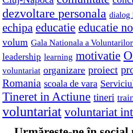
dezvoltare personala
dialog 
educatie
echipa
educatie n
volum
Gala Nationala a Voluntarilor
O
motivatie
leadership
learning
pr
proiect
organizare
voluntariat
Romania
scoala de vara
Serviciu
Tineret in Actiune
tineri
trai
voluntariat
voluntariat in
Urmăreşte-ne în social