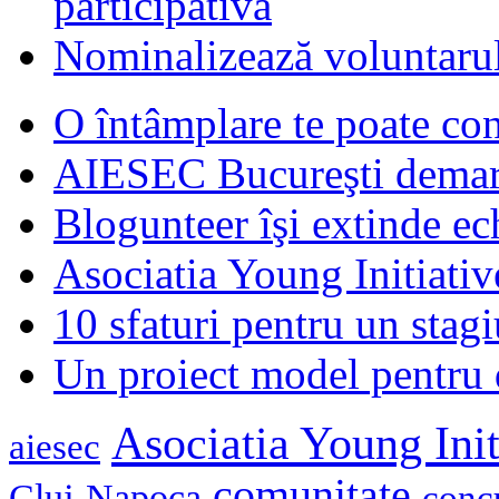
participativă
Nominalizează voluntarul
O întâmplare te poate con
AIESEC Bucureşti demare
Blogunteer îşi extinde ec
Asociatia Young Initiati
10 sfaturi pentru un stagi
Un proiect model pentru 
Asociatia Young Init
aiesec
comunitate
Cluj-Napoca
conc