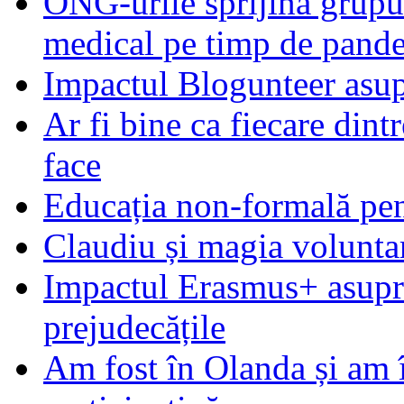
ONG-urile sprijină grupur
medical pe timp de pand
Impactul Blogunteer asupr
Ar fi bine ca fiecare dintr
face
Educația non-formală pen
Claudiu și magia voluntar
Impactul Erasmus+ asupra t
prejudecățile
Am fost în Olanda și am 