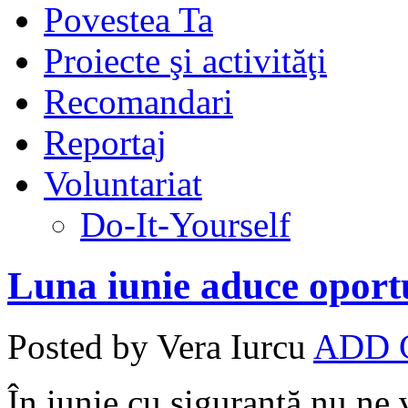
Povestea Ta
Proiecte şi activităţi
Recomandari
Reportaj
Voluntariat
Do-It-Yourself
Luna iunie aduce oportu
Posted by Vera Iurcu
ADD
În iunie cu siguranță nu ne 