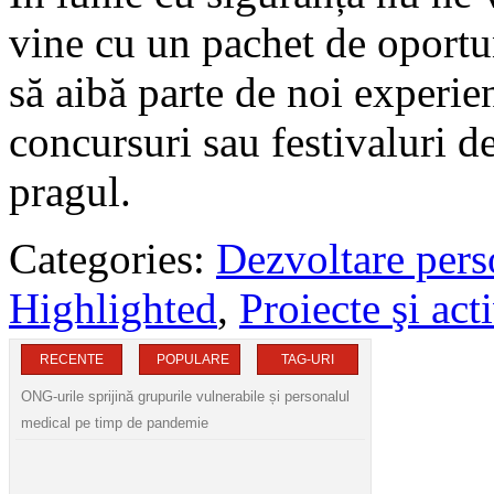
vine cu un pachet de oportun
să aibă parte de noi experien
concursuri sau festivaluri de
pragul.
Categories:
Dezvoltare pers
Highlighted
,
Proiecte şi acti
RECENTE
POPULARE
TAG-URI
ONG-urile sprijină grupurile vulnerabile și personalul
medical pe timp de pandemie