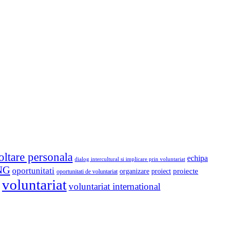
oltare personala
echipa
dialog intercultural si implicare prin voluntariat
NG
oportunitati
proiect
proiecte
organizare
oportunitati de voluntariat
voluntariat
voluntariat international