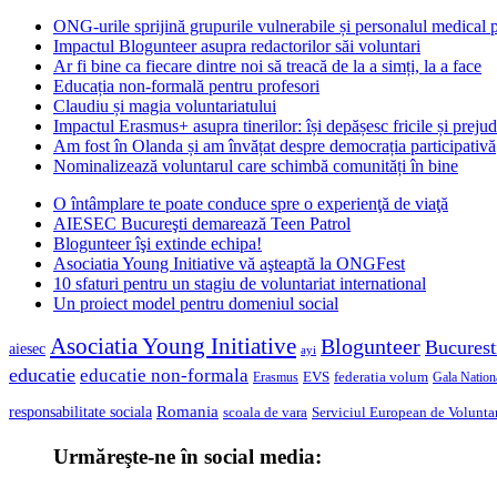
ONG-urile sprijină grupurile vulnerabile și personalul medical
Impactul Blogunteer asupra redactorilor săi voluntari
Ar fi bine ca fiecare dintre noi să treacă de la a simți, la a face
Educația non-formală pentru profesori
Claudiu și magia voluntariatului
Impactul Erasmus+ asupra tinerilor: își depășesc fricile și prejud
Am fost în Olanda și am învățat despre democrația participativă
Nominalizează voluntarul care schimbă comunități în bine
O întâmplare te poate conduce spre o experienţă de viaţă
AIESEC Bucureşti demarează Teen Patrol
Blogunteer îşi extinde echipa!
Asociatia Young Initiative vă aşteaptă la ONGFest
10 sfaturi pentru un stagiu de voluntariat international
Un proiect model pentru domeniul social
Asociatia Young Initiative
Blogunteer
Bucurest
aiesec
ayi
educatie
educatie non-formala
federatia volum
EVS
Gala Nationa
Erasmus
Romania
responsabilitate sociala
scoala de vara
Serviciul European de Voluntar
Urmăreşte-ne în social media: