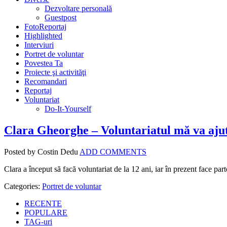
Dezvoltare personală
Guestpost
FotoReportaj
Highlighted
Interviuri
Portret de voluntar
Povestea Ta
Proiecte şi activităţi
Recomandari
Reportaj
Voluntariat
Do-It-Yourself
Clara Gheorghe – Voluntariatul mă va ajuta
Posted by Costin Dedu
ADD COMMENTS
Clara a început să facă voluntariat de la 12 ani, iar în prezent face p
Categories:
Portret de voluntar
RECENTE
POPULARE
TAG-uri