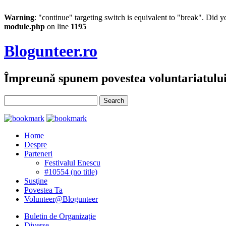
Warning
: "continue" targeting switch is equivalent to "break". Did 
module.php
on line
1195
Blogunteer.ro
Împreună spunem povestea voluntariatulu
Home
Despre
Parteneri
Festivalul Enescu
#10554 (no title)
Susţine
Povestea Ta
Volunteer@Blogunteer
Buletin de Organizaţie
Diverse