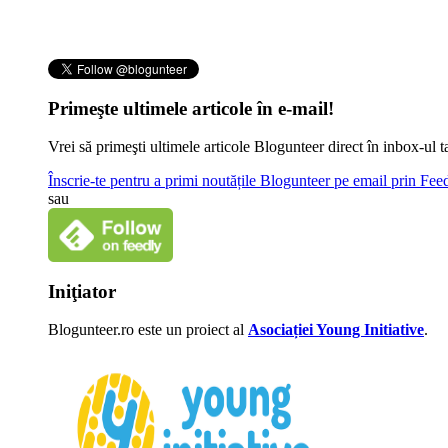
Primeşte ultimele articole în e-mail!
Vrei să primeşti ultimele articole Blogunteer direct în inbox-u
Înscrie-te pentru a primi noutățile Blogunteer pe email prin Fe
sau
Iniţiator
Blogunteer.ro este un proiect al
Asociației Young Initiative
.