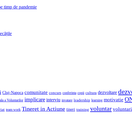
 pe timp de pandemie
ecățile
dezv
i
comunitate
dezvoltare
Cluj-Napoca
concurs
cultura
copii
conferinta
O
implicare
motivatie
interviu
la a Voluntarilor
invatare
leadership
learning
voluntar
Tineret in Actiune
voluntari
iat
tineri
team work
training