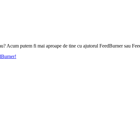
l tau? Acum putem fi mai aproape de tine cu ajutorul FeedBurner sau Fee
edBurner!