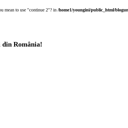
you mean to use "continue 2"? in
/home1/youngini/public_html/blogunt
i din România!