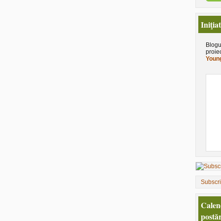
Iniţia
Blogu
proie
Young
Subscr
Calen
postăr