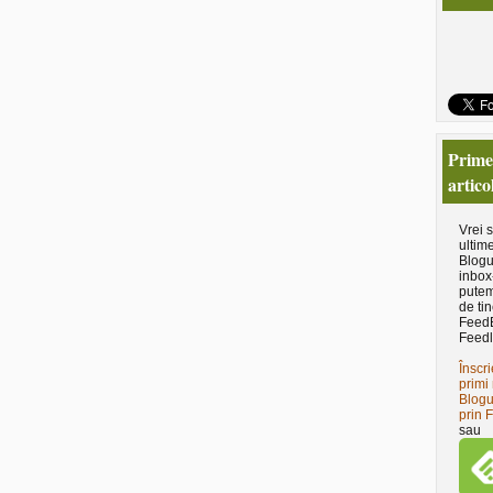
Primeş
artico
Vrei 
ultime
Blogu
inbox
putem
de tin
Feed
Feedl
Înscri
primi 
Blogu
prin 
sau