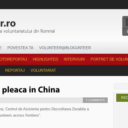
E
POVESTEA TA
VOLUNTEER@BLOGUNTEER
OTOREPORTAJ
HIGHLIGHTED
INTERVIURI
PORTRET DE VOLU
REPORTAJ
VOLUNTARIAT
RE
5 COMMENTS
a, Centrul de Asistenta pentru Dezvoltarea Durabila a
nteers across frontiers”.