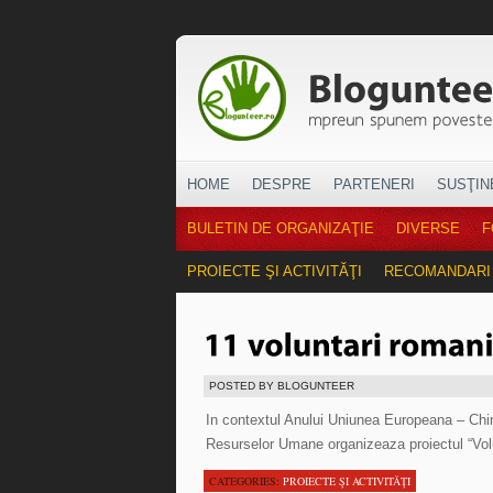
HOME
DESPRE
PARTENERI
SUSŢIN
BULETIN DE ORGANIZAŢIE
DIVERSE
F
PROIECTE ŞI ACTIVITĂŢI
RECOMANDARI
POSTED BY BLOGUNTEER
In contextul Anului Uniunea Europeana – Chin
Resurselor Umane organizeaza proiectul “Volu
CATEGORIES:
PROIECTE ŞI ACTIVITĂŢI