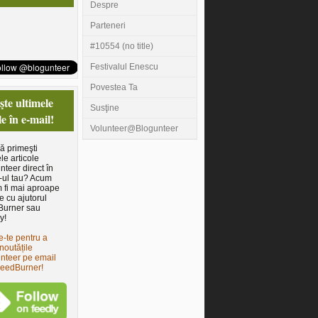
Despre
Parteneri
#10554 (no title)
Festivalul Enescu
Povestea Ta
te ultimele
Susţine
le în e-mail!
Volunteer@Blogunteer
să primeşti
le articole
nteer direct în
-ul tau? Acum
 fi mai aproape
e cu ajutorul
Burner sau
y!
e-te pentru a
noutățile
nteer pe email
FeedBurner!