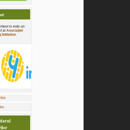
tor
nteer.ro este un
ct al
Asociației
 Initiative
.
ibe
darul
ilor