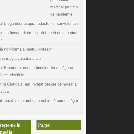
medical pe timp
de pandemie
l Blogunteer asupra redactorilor săi voluntari
ine ca fiecare dintre noi să treacă de la a simți,
ce
ia non-formală pentru profesori
 și magia voluntariatului
ul Erasmus+ asupra tinerilor: își depășesc
și prejudecățile
t în Olanda și am învățat despre democrația
pativă
lizează voluntarul care schimbă comunități în
eşte-ne în
Pages
 media: