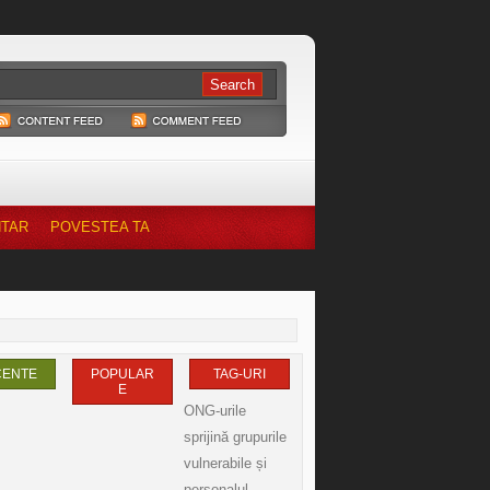
NTAR
POVESTEA TA
CENTE
POPULAR
TAG-URI
E
ONG-urile
sprijină grupurile
vulnerabile și
personalul