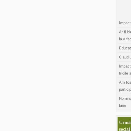
Impactu
Ar fi b
la a fa
Educaț
Claudiu
Impact
fricile 
Am fos
partici
Nomina
bine
Urmăr
social