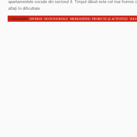
apartamentele sociale din sectorul 4. Timpul dăruit este cel mai frumos ca
aflați în dificultate.
CATEGORIES:
DIVERSE
,
DO-IT-YOURSELF
,
HIGHLIGHTED
,
PROIECTE ŞI ACTIVITĂŢI
,
VOLU