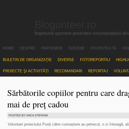
Blogunteer.ro
Împreună spunem povestea voluntariatului di
HOME
DESPRE
PARTENERI
SUSŢINE
POVESTEA TA
VO
BULETIN DE ORGANIZAŢIE
DIVERSE
FOTOREPORTAJ
HIGHL
PROIECTE ŞI ACTIVITĂŢI
RECOMANDARI
REPORTAJ
VOLUNT
Sărbătorile copiilor pentru care dra
mai de preț cadou
POSTED BY ANCA STEFANA
Voluntarii proiectului Punți către cunoaștere au petrecut, o zi întreagă, alăt