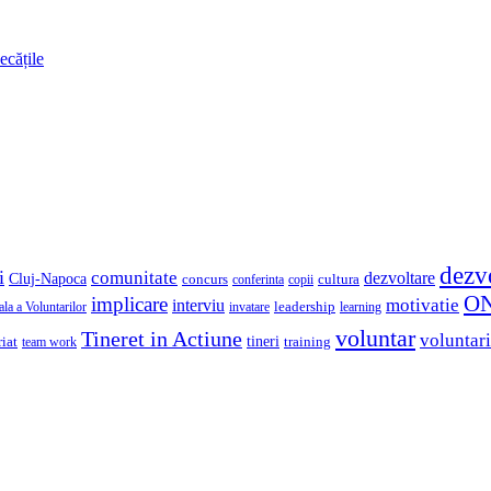
ecățile
dezv
i
comunitate
dezvoltare
Cluj-Napoca
concurs
cultura
copii
conferinta
O
implicare
motivatie
interviu
la a Voluntarilor
invatare
leadership
learning
voluntar
Tineret in Actiune
voluntari
iat
tineri
team work
training