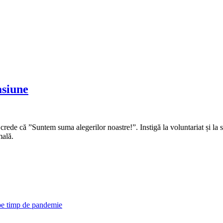
asiune
rede că ”Suntem suma alegerilor noastre!”. Instigă la voluntariat și la s
mală.
 pe timp de pandemie