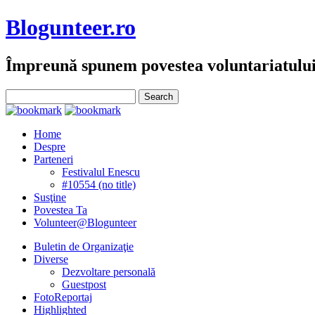
Blogunteer.ro
Împreună spunem povestea voluntariatulu
Home
Despre
Parteneri
Festivalul Enescu
#10554 (no title)
Susţine
Povestea Ta
Volunteer@Blogunteer
Buletin de Organizaţie
Diverse
Dezvoltare personală
Guestpost
FotoReportaj
Highlighted