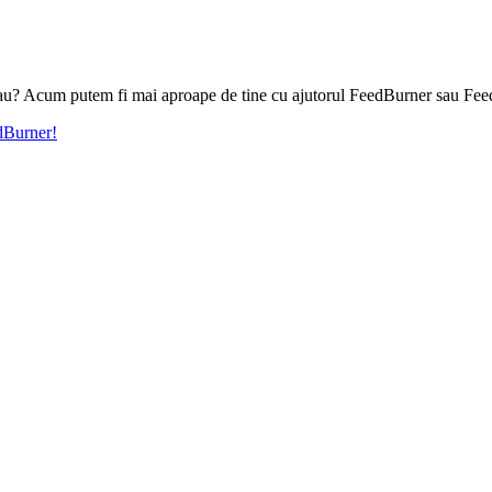
l tau? Acum putem fi mai aproape de tine cu ajutorul FeedBurner sau Fee
edBurner!