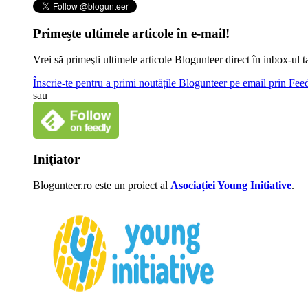
Primeşte ultimele articole în e-mail!
Vrei să primeşti ultimele articole Blogunteer direct în inbox-u
Înscrie-te pentru a primi noutățile Blogunteer pe email prin Fe
sau
Iniţiator
Blogunteer.ro este un proiect al
Asociației Young Initiative
.