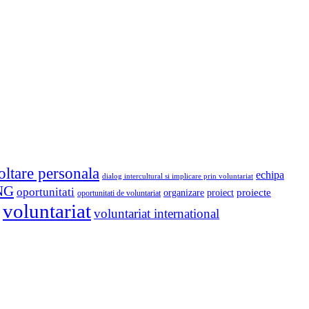
oltare personala
echipa
dialog intercultural si implicare prin voluntariat
NG
oportunitati
proiect
proiecte
organizare
oportunitati de voluntariat
voluntariat
voluntariat international