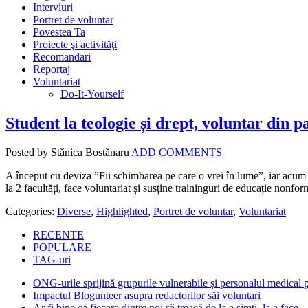
Interviuri
Portret de voluntar
Povestea Ta
Proiecte şi activităţi
Recomandari
Reportaj
Voluntariat
Do-It-Yourself
Student la teologie și drept, voluntar din p
Posted by Stănica Bostănaru
ADD COMMENTS
A început cu deviza ”Fii schimbarea pe care o vrei în lume”, iar acum c
la 2 facultăți, face voluntariat și susține traininguri de educație nonfor
Categories:
Diverse
,
Highlighted
,
Portret de voluntar
,
Voluntariat
RECENTE
POPULARE
TAG-uri
ONG-urile sprijină grupurile vulnerabile și personalul medical
Impactul Blogunteer asupra redactorilor săi voluntari
Ar fi bine ca fiecare dintre noi să treacă de la a simți, la a face