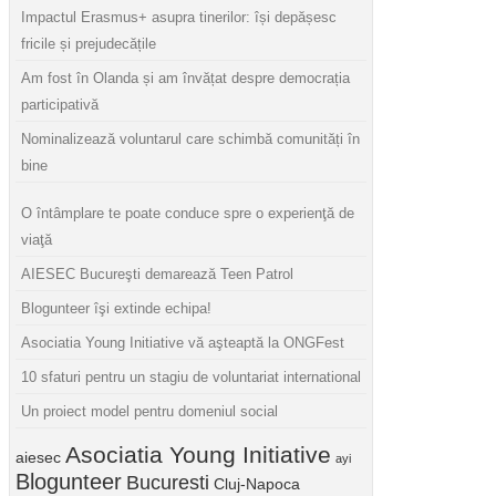
Impactul Erasmus+ asupra tinerilor: își depășesc
fricile și prejudecățile
Am fost în Olanda și am învățat despre democrația
participativă
Nominalizează voluntarul care schimbă comunități în
bine
O întâmplare te poate conduce spre o experienţă de
viaţă
AIESEC Bucureşti demarează Teen Patrol
Blogunteer îşi extinde echipa!
Asociatia Young Initiative vă aşteaptă la ONGFest
10 sfaturi pentru un stagiu de voluntariat international
Un proiect model pentru domeniul social
Asociatia Young Initiative
aiesec
ayi
Blogunteer
Bucuresti
Cluj-Napoca