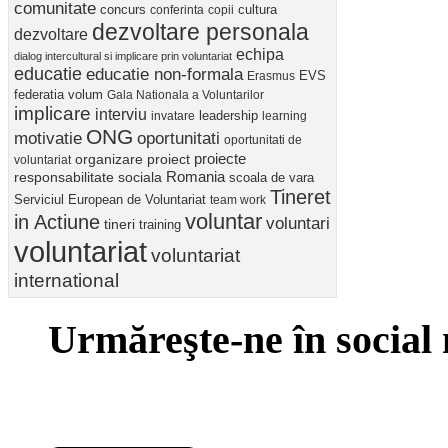
comunitate
concurs
cultura
conferinta
copii
dezvoltare personala
dezvoltare
echipa
dialog intercultural si implicare prin voluntariat
educatie
educatie non-formala
Erasmus
EVS
federatia volum
Gala Nationala a Voluntarilor
implicare
interviu
invatare
leadership
learning
ONG
motivatie
oportunitati
oportunitati de
proiect
proiecte
organizare
voluntariat
Romania
responsabilitate sociala
scoala de vara
Tineret
Serviciul European de Voluntariat
team work
voluntar
in Actiune
voluntari
tineri
training
voluntariat
voluntariat
international
Urmăreşte-ne în social