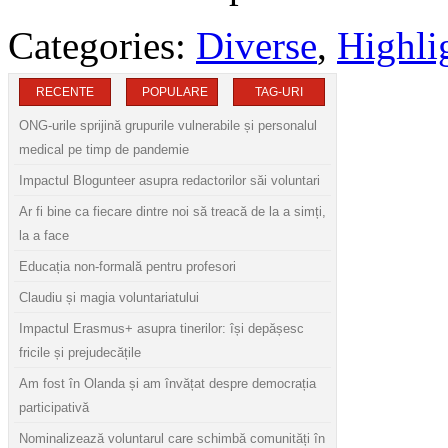
Categories:
Diverse
,
Highli
RECENTE
POPULARE
TAG-URI
ONG-urile sprijină grupurile vulnerabile și personalul
medical pe timp de pandemie
Impactul Blogunteer asupra redactorilor săi voluntari
Ar fi bine ca fiecare dintre noi să treacă de la a simți,
la a face
Educația non-formală pentru profesori
Claudiu și magia voluntariatului
Impactul Erasmus+ asupra tinerilor: își depășesc
fricile și prejudecățile
Am fost în Olanda și am învățat despre democrația
participativă
Nominalizează voluntarul care schimbă comunități în