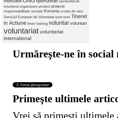
ONG
motivatie
oportunitati
oportunitati de
proiect
proiecte
organizare
voluntariat
Romania
responsabilitate sociala
scoala de vara
Tineret
Serviciul European de Voluntariat
team work
voluntar
in Actiune
voluntari
tineri
training
voluntariat
voluntariat
international
Urmăreşte-ne în social
Primeşte ultimele artico
Vrei să primeşti ultimele 