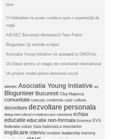
bine
O întâmplare te poate conduce spre o experienţă de
viaţă
AIESEC Bucureşti demarează Teen Patrol
Blogunteer îşi extinde echipa!
Asociatia Young Initiative vă aşteaptă la ONGFest
10 sfaturi pentru un stagiu de voluntariat international
Un proiect model pentru domeniul social
Asociatia Young Initiative
aiesec
ayi
Blogunteer
Bucuresti
Cluj-Napoca
comunitate
concurs
cultura
conferinta
copii
dezvoltare personala
dezvoltare
echipa
dialog intercultural si implicare prin voluntariat
educatie
educatie non-formala
Erasmus
EVS
federatia volum
Gala Nationala a Voluntarilor
implicare
interviu
invatare
leadership
learning