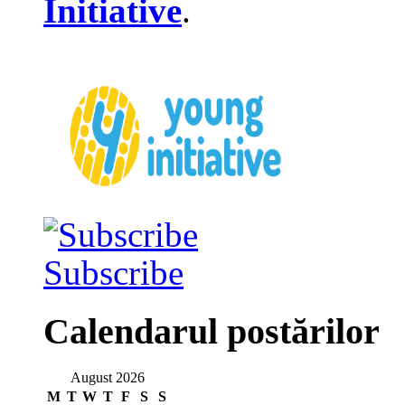
Initiative
.
Subscribe
Calendarul postărilor
August 2026
M
T
W
T
F
S
S