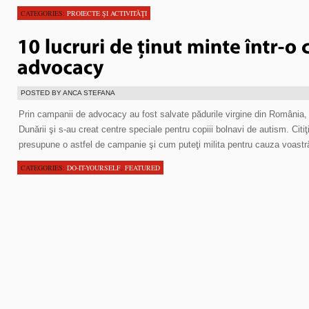
CATEGORIES:
PROIECTE ŞI ACTIVITĂŢI
POSTED BY ANCA STEFANA
Prin campanii de advocacy au fost salvate pădurile virgine din România, 
Dunării şi s-au creat centre speciale pentru copiii bolnavi de autism. Citiţi 
presupune o astfel de campanie şi cum puteţi milita pentru cauza voastr
CATEGORIES:
DO-IT-YOURSELF
,
FEATURED