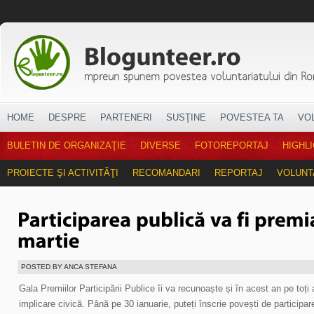
HOME
DESPRE
PARTENERI
SUSŢINE
POVESTEA TA
VO
BULETIN DE ORGANIZAŢIE
DIVERSE
FOTOREPORTAJ
HIGHL
PROIECTE ŞI ACTIVITĂŢI
RECOMANDARI
REPORTAJ
VOLUNT
POSTED BY ANCA STEFANA
Gala Premiilor Participării Publice îi va recunoaște și în acest an pe toț
implicare civică. Până pe 30 ianuarie, puteți înscrie povești de participa